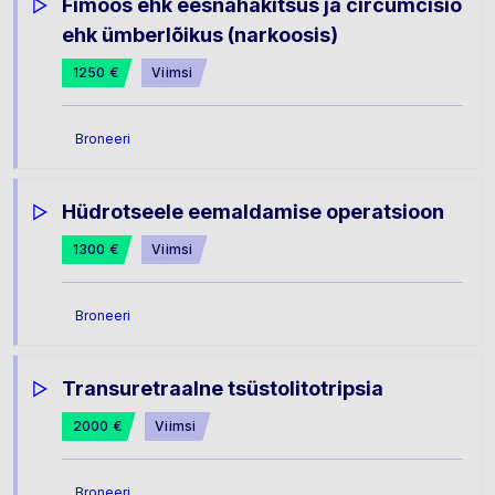
Fimoos ehk eesnahakitsus ja circumcisio
ehk ümberlõikus (narkoosis)
1250 €
Viimsi
Broneeri
Hüdrotseele eemaldamise operatsioon
1300 €
Viimsi
Broneeri
Transuretraalne tsüstolitotripsia
2000 €
Viimsi
Broneeri