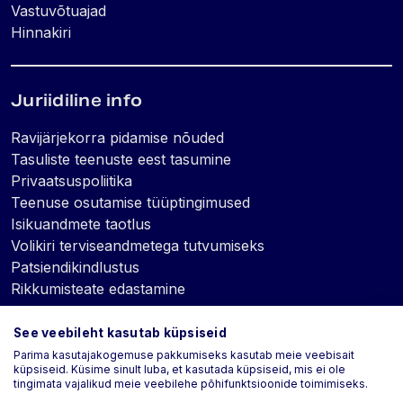
Vastuvõtuajad
Hinnakiri
Juriidiline info
Ravijärjekorra pidamise nõuded
Tasuliste teenuste eest tasumine
Privaatsuspoliitika
Teenuse osutamise tüüptingimused
Isikuandmete taotlus
Volikiri terviseandmetega tutvumiseks
Patsiendikindlustus
Rikkumisteate edastamine
See veebileht kasutab küpsiseid
Küpsised
Parima kasutajakogemuse pakkumiseks kasutab meie veebisait
küpsiseid. Küsime sinult luba, et kasutada küpsiseid, mis ei ole
tingimata vajalikud meie veebilehe põhifunktsioonide toimimiseks.