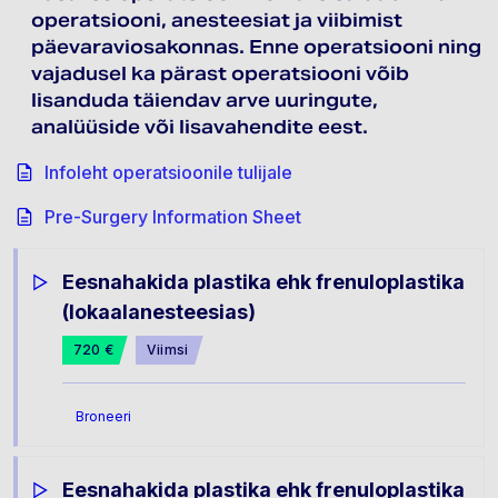
operatsiooni, anesteesiat ja viibimist
päevaraviosakonnas. Enne operatsiooni ning
vajadusel ka pärast operatsiooni võib
lisanduda täiendav arve uuringute,
analüüside või lisavahendite eest.
Infoleht operatsioonile tulijale
Pre-Surgery Information Sheet
Eesnahakida plastika ehk frenuloplastika
(lokaalanesteesias)
720 €
Viimsi
Broneeri
Eesnahakida plastika ehk frenuloplastika