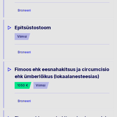
Broneeri
Epitsüstostoom
Viimsi
Broneeri
Fimoos ehk eesnahakitsus ja circumcisio
ehk ümberlõikus (lokaalanesteesias)
1050 €
Viimsi
Broneeri