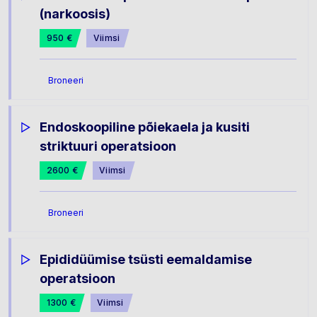
(narkoosis)
950 €
Viimsi
Broneeri
Endoskoopiline põiekaela ja kusiti
striktuuri operatsioon
2600 €
Viimsi
Broneeri
Epididüümise tsüsti eemaldamise
operatsioon
1300 €
Viimsi