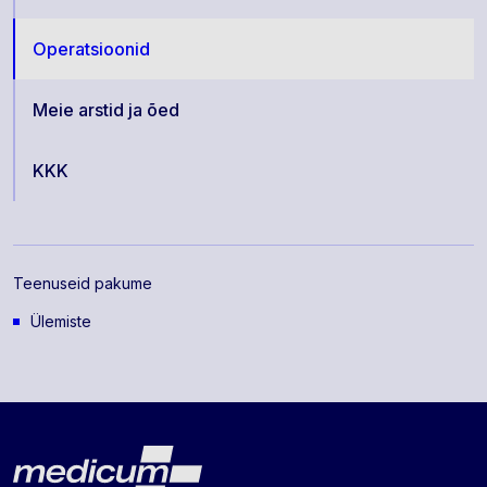
Operatsioonid
Meie arstid ja õed
KKK
Teenuseid pakume
Ülemiste
Lehe jalus
Medicum