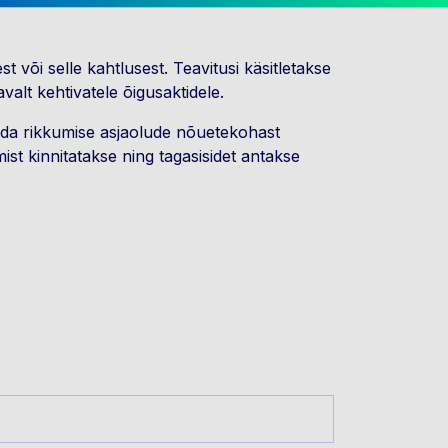
 või selle kahtlusest. Teavitusi käsitletakse
avalt kehtivatele õigusaktidele.
dada rikkumise asjaolude nõuetekohast
st kinnitatakse ning tagasisidet antakse