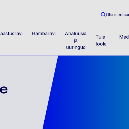
m
Otsi medicum
aastusravi
Hambaravi
Analüüsid
Tule
Medi
ja
tööle
uuringud
te