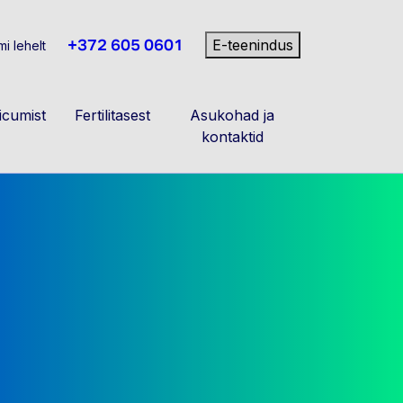
+372 605 0601
E-teenindus
i lehelt
cumist
Fertilitasest
Asukohad ja
kontaktid