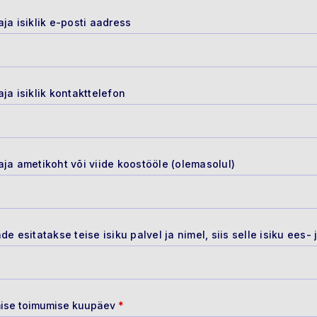
aja isiklik e-posti aadress
aja isiklik kontakttelefon
aja ametikoht või viide koostööle (olemasolul)
ade esitatakse teise isiku palvel ja nimel, siis selle isiku ees
ise toimumise kuupäev
*