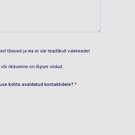
ted tõesed ja ma ei ole teadlikult valeteadet
 või rikkumine on lõpuni viidud.
use kohta avaldatud kontaktidele?
*