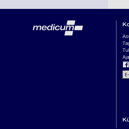
Lehe jalus
Medicum
K
As
Ta
Tul
Aja
E
K