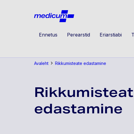
Jäta navigatsioon vahele
Medicu
Ennetus
Perearstid
Eriarstiabi
T
Avaleht
Rikkumisteate edastamine
Rikkumistea
edastamine