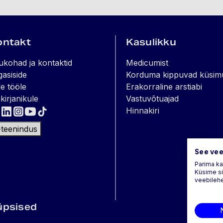
ontakt
Kasulikku
ukohad ja kontaktid
Medicumist
gasiside
Korduma kippuvad küsim
e tööle
Erakorraline arstiabi
kirjanikule
Vastuvõtuajad
Hinnakiri
-teenindus
See vee
Parima k
Küsime si
veebilehe
üpsised