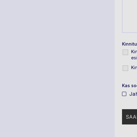
Kinnit
Ki
es
Ki
Kas so
Ja