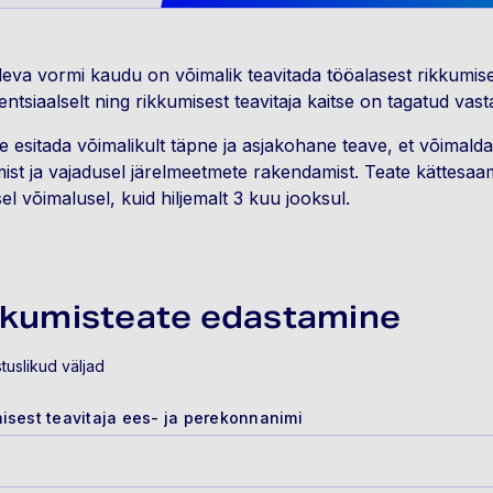
eva vormi kaudu on võimalik teavitada tööalasest rikkumisest
entsiaalselt ning rikkumisest teavitaja kaitse on tagatud vast
 esitada võimalikult täpne ja asjakohane teave, et võimal
ist ja vajadusel järelmeetmete rakendamist. Teate kättesaami
el võimalusel, kuid hiljemalt 3 kuu jooksul.
kkumisteate edastamine
tuslikud väljad
isest teavitaja ees- ja perekonnanimi