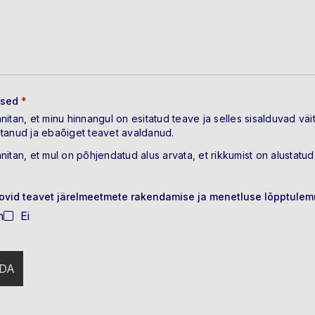
used
*
nnitan, et minu hinnangul on esitatud teave ja selles sisalduvad väi
itanud ja ebaõiget teavet avaldanud.
nnitan, et mul on põhjendatud alus arvata, et rikkumist on alustatud
ovid teavet järelmeetmete rakendamise ja menetluse lõpptulem
h
Ei