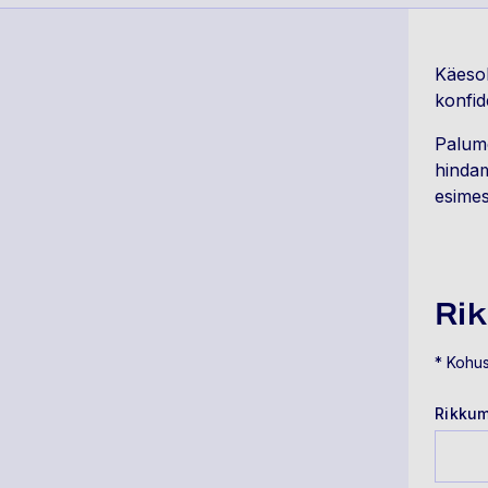
Käesol
konfid
Palume
hindam
esimes
Ri
* Kohus
Rikkum