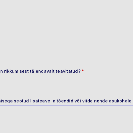
n rikkumisest täiendavalt teavitatud?
*
isega seotud lisateave ja tõendid või viide nende asukohale