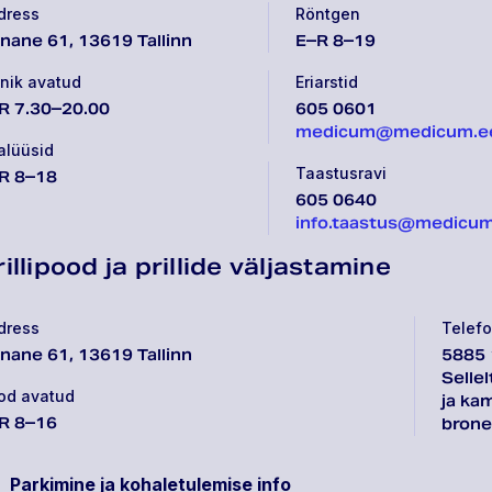
dress
Röntgen
nane 61, 13619 Tallinn
E–R 8–19
inik avatud
Eriarstid
R 7.30–20.00
605 0601
medicum@medicum.e
alüüsid
Taastusravi
R 8–18
605 0640
info.taastus@medicu
rillipood ja prillide väljastamine
dress
Telef
nane 61, 13619 Tallinn
5885
Sellel
od avatud
ja ka
R 8–16
bronee
Parkimine ja kohaletulemise info