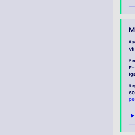
M
Aa
Vi
Pe
E–
Ig
Re
60
pe