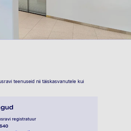
usravi teenuseid nii täiskasvanutele kui
ingud
sravi registratuur
640