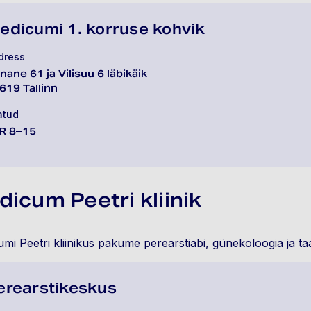
edicumi 1. korruse kohvik
dress
nane 61 ja Vilisuu 6 läbikäik
619 Tallinn
atud
R 8–15
icum Peetri kliinik
mi Peetri kliinikus pakume perearstiabi, günekoloogia ja ta
erearstikeskus