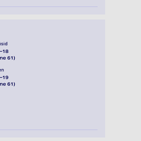
üsid
–18
ne 61)
en
–19
ne 61)