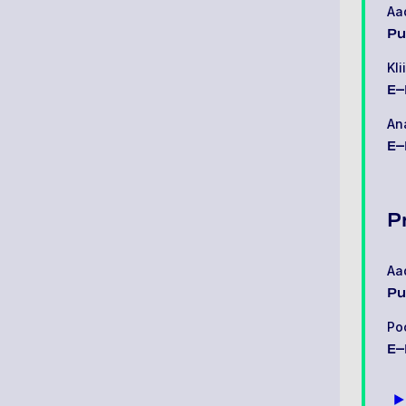
Aa
Pu
Kli
E–
An
E–
P
Aa
Pu
Po
E–