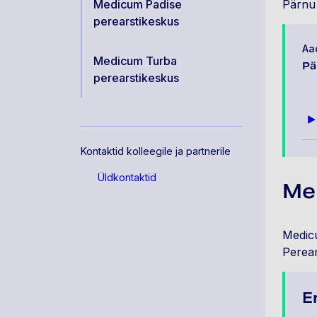
Medicum Padise
Pärnu 
perearstikeskus
Aa
Medicum Turba
Pä
perearstikeskus
Kontaktid kolleegile ja partnerile
Üldkontaktid
Me
Medicu
Perear
E