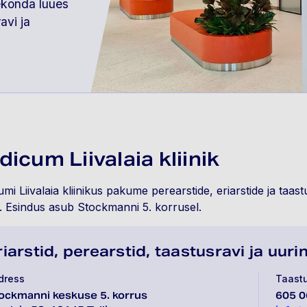
ekonda luues
avi ja
icum Liivalaia kliinik
mi Liivalaia kliinikus pakume perearstide, eriarstide ja taast
e. Esindus asub Stockmanni 5. korrusel.
riarstid, perearstid, taastusravi ja uur
dress
Taastu
ockmanni keskuse 5. korrus
605 0