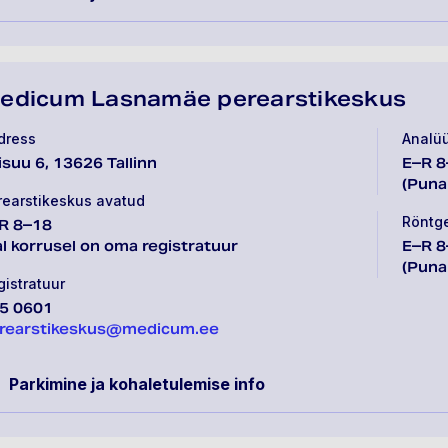
edicum Lasnamäe perearstikeskus
dress
Analü
lisuu 6, 13626 Tallinn
E–R 8
(Puna
rearstikeskus avatud
Röntg
R 8–18
al korrusel on oma registratuur
E–R 8
(Puna
gistratuur
5 0601
rearstikeskus@medicum.ee
Parkimine ja kohaletulemise info