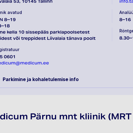
ivalaia 53, 10145 Tallinn
info.
inik avatud
Analü
N 8–19
8–16
8–18
Röntg
ne kella 10 sissepääs parklapoolsetest
8.30–
ftidest või treppidest Liivalaia tänava poolt
gistratuur
5 0601
dicum@medicum.ee
Parkimine ja kohaletulemise info
icum Pärnu mnt kliinik (MRT