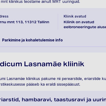
mnt kliinikus teostame ainult MRT uuringuid.
dress
Kliinik avatud
rnu mnt 113, 11312 Tallinn
Kliinik on avatud
eelbroneeringute alus
Parkimine ja kohaletulemise info
dicum Lasnamäe kliinik
mi Lasnamäe kliinikus pakume nii perearstide, eriarstide ku
stikeskusesse pääseb ka eraldi sissepääsust.
riarstid, hambaravi, taastusravi ja uur