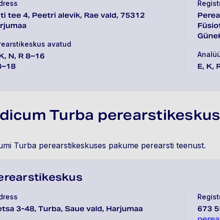
dress
Regist
ti tee 4, Peetri alevik, Rae vald, 75312
Perea
rjumaa
Füsio
Günek
rearstikeskus avatud
Analü
 K, N, R 8–16
8–18
E, K, 
dicum Turba perearstikesku
mi Turba perearstikeskuses pakume perearsti teenust.
erearstikeskus
dress
Regist
tsa 3-48, Turba, Saue vald, Harjumaa
673 5
perea