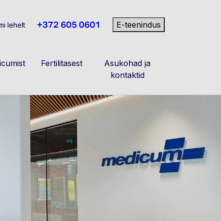
+372 605 0601
E-teenindus
i lehelt
cumist
Fertilitasest
Asukohad ja
kontaktid