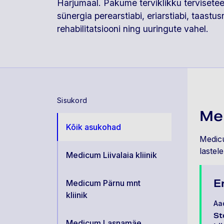
Harjumaal. Pakume terviklikku tervisete
sünergia perearstiabi, eriarstiabi, taastusr
rehabilitatsiooni ning uuringute vahel.
Sisukord
Med
Kõik asukohad
Medicu
lastel
Medicum Liivalaia kliinik
E
Medicum Pärnu mnt
kliinik
Aa
St
Medicum Lasnamäe