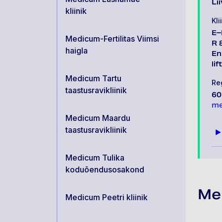
Li
kliinik
Kli
E–
Medicum-Fertilitas Viimsi
R 
haigla
En
li
Medicum Tartu
Re
taastusravikliinik
60
me
Medicum Maardu
taastusravikliinik
Medicum Tulika
koduõendusosakond
Med
Medicum Peetri kliinik