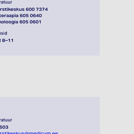
ratuur
rstikeskus 600 7374
teraapia 605 0640
oloogia 605 0601
üsid
R 8–11
s
ratuur
503
rstikeskus@medicum.ee