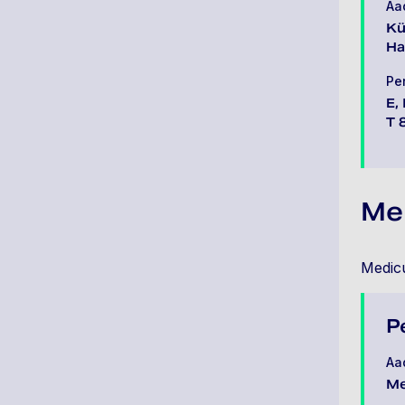
Aa
Kü
Ha
Pe
E,
T 
Me
Medicu
P
Aa
Me