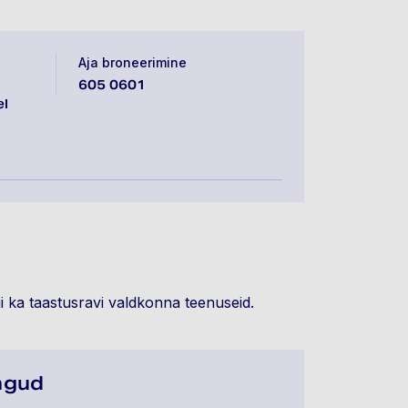
Aja broneerimine
605 0601
el
i ka taastusravi valdkonna teenuseid.
ingud