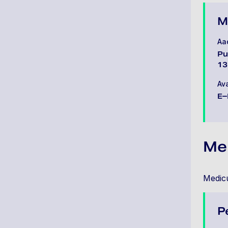
M
Aa
Pu
13
Av
E–
Med
Medicu
P