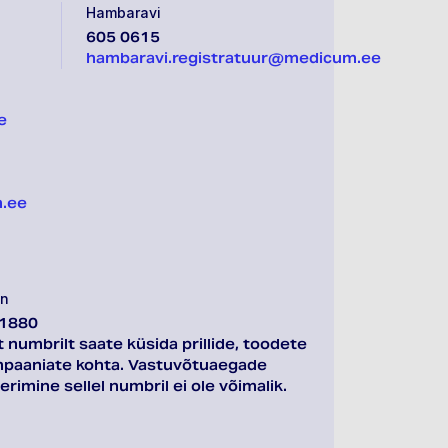
Hambaravi
605 0615
hambaravi.registratuur@medicum.ee
e
m.ee
on
 1880
t numbrilt saate küsida prillide, toodete
mpaaniate kohta. Vastuvõtuaegade
rimine sellel numbril ei ole võimalik.