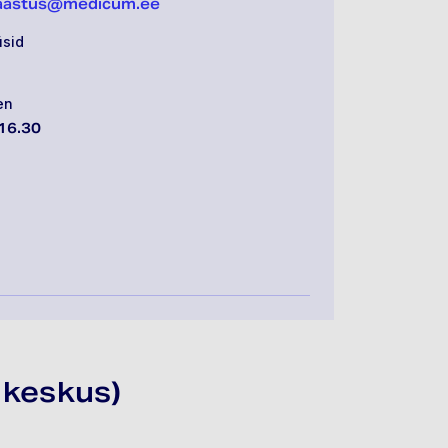
taastus@medicum.ee
üsid
en
16.30
 keskus)