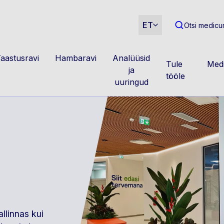
m
ET
Otsi medicum
aastusravi
Hambaravi
Analüüsid
Tule
Medi
ja
tööle
uuringud
llinnas kui