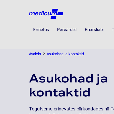
Jäta navigatsioon vahele
Medicu
Ennetus
Perearstid
Eriarstiabi
T
Avaleht
Asukohad ja kontaktid
Asukohad ja
kontaktid
Tegutseme erinevates piirkondades nii Ta