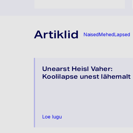
Artiklid
Naised
Mehed
Lapsed
Unearst Heisl Vaher:
Koolilapse unest lähemalt
Loe lugu