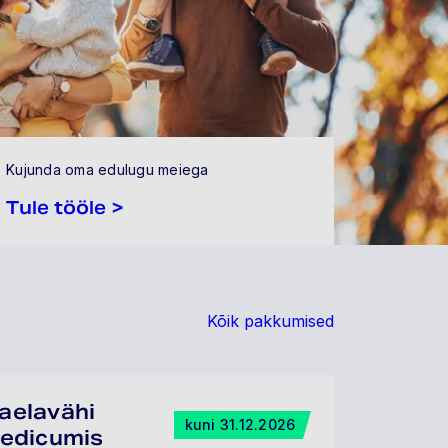
Kujunda oma edulugu meiega
Tule tööle >
Kõik pakkumised
aelavähi
kuni 31.12.2026
Medicumis