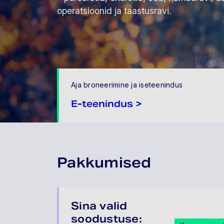
operatsioonid ja taastusravi.
Aja broneerimine ja iseteenindus
E-teenindus >
Pakkumised
Sina valid
soodustuse: