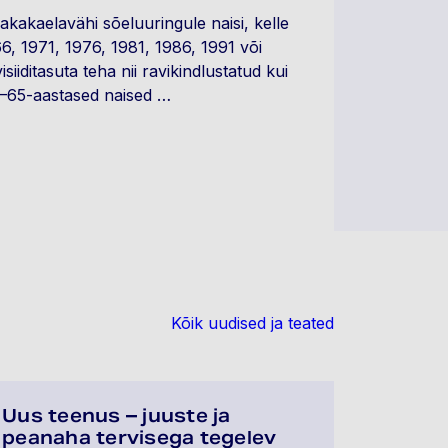
kakaelavähi sõeluuringule naisi, kelle
6, 1971, 1976, 1981, 1986, 1991 või
iiditasuta teha nii ravikindlustatud kui
0–65-aastased naised …
Kõik uudised ja teated
Uus teenus – juuste ja
peanaha tervisega tegelev