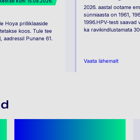
estab kuni 15.08.2026.
2026. aastal ootame ema
sünniaasta on 1961, 196
1996.HPV-testi saavad vis
e Hoya prilliklaaside
ka ravikindlustamata 3
ostetakse koos. Tule tee
, aadressil Punane 61.
Vaata lähemalt
ed