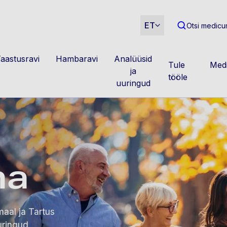
m
ET
Otsi medicum
aastusravi
Hambaravi
Analüüsid
Tule
Medi
ja
tööle
uuringud
na
maal ja Tartus
uringud,