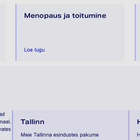
Menopaus ja toitumine
Loe lugu
vad
Tallinn
maal.
vates
Meie Tallinna esindustes pakume
H