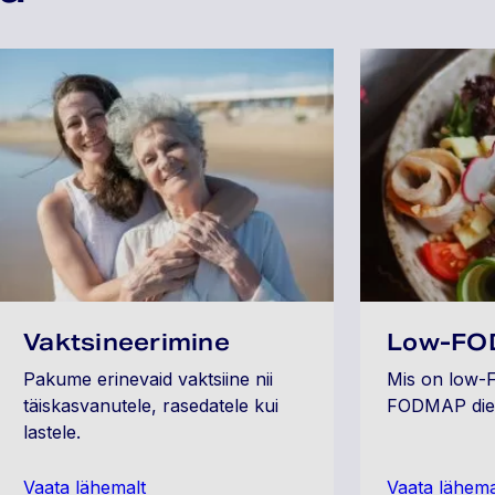
Vaktsineerimine
Low-FO
Pakume erinevaid vaktsiine nii
Mis on low-
täiskasvanutele, rasedatele kui
FODMAP dieet
lastele.
Vaata lähemalt
Vaata lähema