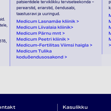
patsientidele terviklikku terviseteekonda –
p
perearstid, eriarstid, õendusabi,
k
taastusravi ja uuringud.
M
id.
Medicum Lasnamäe kliinik >
M
tele,
Medicum Liivalaia kliinik>
M
Medicum Pärnu mnt >
M
Medicum Peetri kliinik
>
818,
Medicum-Fertilitas Viimsi haigla >
Medicum Tulika
koduõendusosakond
>
ontakt
Kasulikku