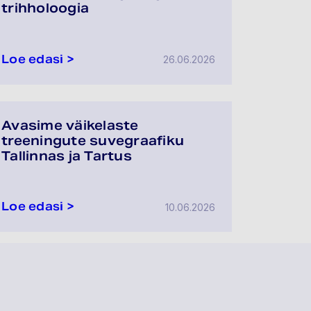
trihholoogia
Loe edasi >
26.06.2026
Avasime väikelaste
treeningute suvegraafiku
Tallinnas ja Tartus
Loe edasi >
10.06.2026