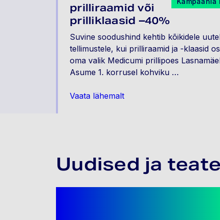
Kampaania k
prilliraamid või
prilliklaasid –40%
Suvine soodushind kehtib kõikidele uutel
tellimustele, kui prilliraamid ja -klaasid 
oma valik Medicumi prillipoes Lasnamäel
Asume 1. korrusel kohviku …
Vaata lähemalt
Uudised ja teat