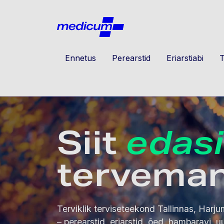
Jäta navigatsioon vahele
Medicu
Ennetus
Perearstid
Eriarstiabi
T
Siit
edasi
tervema
Terviklik terviseteekond Tallinnas, Harju
– perearstid, eriarstid, õed, hambaravi, u