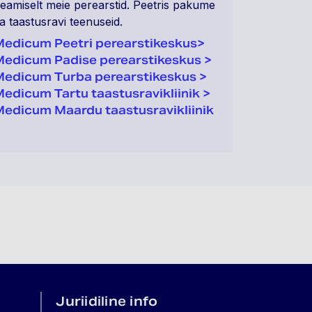
eamiselt meie perearstid. Peetris pakume
a taastusravi teenuseid.
edicum Peetri perearstikeskus>
edicum Padise perearstikeskus >
edicum Turba perearstikeskus >
edicum Tartu taastusravikliinik >
Medicum Maardu
taastusravikliinik
>
Juriidiline info