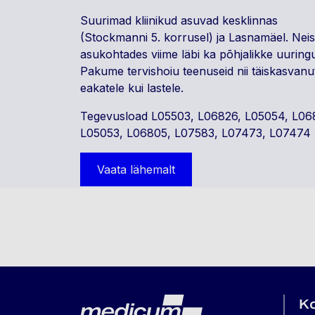
Suurimad kliinikud asuvad kesklinnas
(Stockmanni 5. korrusel) ja Lasnamäel. Neis
asukohtades viime läbi ka põhjalikke uuringu
Pakume tervishoiu teenuseid nii täiskasvanu
eakatele kui lastele.
Tegevusload L05503, L06826, L05054, L06
L05053, L06805, L07583, L07473, L07474
Vaata lähemalt
Lehe jalus
Medicum
K