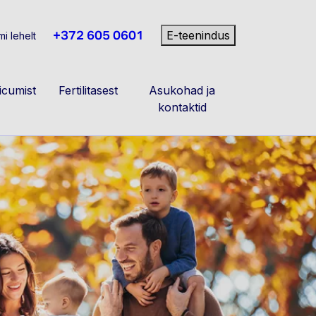
+372 605 0601
E-teenindus
i lehelt
cumist
Fertilitasest
Asukohad ja
kontaktid