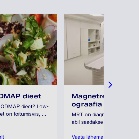
DMAP dieet
Magnetresonants
ograafia uuring (M
FODMAP dieet? Low-
 on toitumisviis, …
MRT on diagnostiline uuring,
abil saadakse inimkehast …
lt
Vaata lähemalt