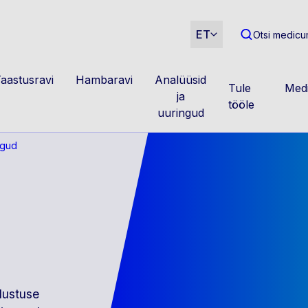
m
ET
Otsi medicum
aastusravi
Hambaravi
Analüüsid
Tule
Medi
ja
tööle
uuringud
ngud
lustuse