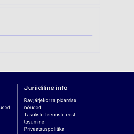
Juriidiline info
Ravijärjekorra pidamise
used
nõuded
Tasuliste teenuste eest
tasumine
Privaatsuspoliitika