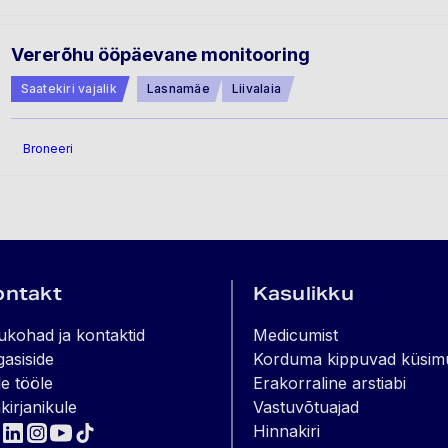
Vererõhu ööpäevane monitooring
Saatekiri vajalik
Lasnamäe
Liivalaia
Broneeri
ontakt
Kasulikku
ukohad ja kontaktid
Medicumist
gasiside
Korduma kippuvad küsim
e tööle
Erakorraline arstiabi
kirjanikule
Vastuvõtuajad
Hinnakiri