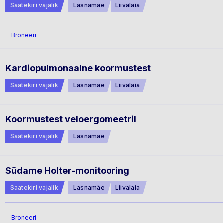
Saatekiri vajalik
Lasnamäe
Liivalaia
Broneeri
Kardiopulmonaalne koormustest
Saatekiri vajalik
Lasnamäe
Liivalaia
Koormustest veloergomeetril
Saatekiri vajalik
Lasnamäe
Südame Holter-monitooring
Saatekiri vajalik
Lasnamäe
Liivalaia
Broneeri