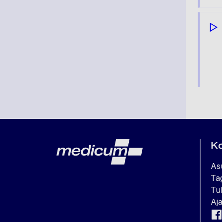
Lehe jalus
Medicum
K
As
Ta
Tul
Aja