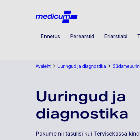
Jäta navigatsioon vahele
Medicu
Ennetus
Perearstid
Eriarstiabi
T
Avaleht
Uuringud ja diagnostika
Südameuuri
Uuringud ja
diagnostika
Pakume nii tasulisi kui Tervisekassa kind