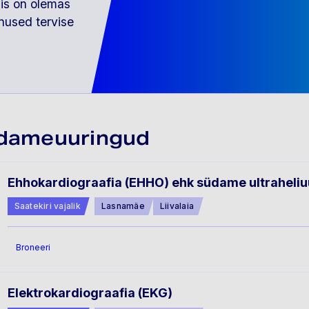
is on olemas
nused tervise
dameuuringud
Ehhokardiograafia (EHHO) ehk südame ultraheliu
Saatekiri vajalik
Lasnamäe
Liivalaia
Broneeri
Elektrokardiograafia (EKG)