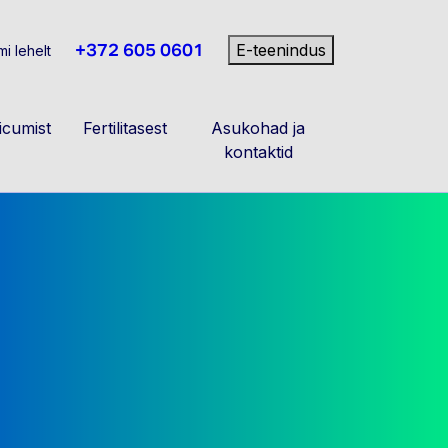
+372 605 0601
E-teenindus
i lehelt
cumist
Fertilitasest
Asukohad ja
kontaktid