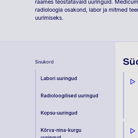
raames teostatavaid uuringuid. Medicum
radioloogia osakond, labor ja mitmed tee
uurimiseks.
Sü
Sisukord
Labori uuringud
Radioloogilised uuringud
Kopsu-uuringud
Kõrva-nina-kurgu
uuringud