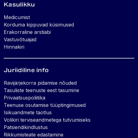
Kasulikku
Medicumist
Korduma kippuvad küsimused
Erakorraline arstiabi
Vastuvõtuajad
Hinnakiri
Juriidiline info
Ravijärjekorra pidamise nõuded
Tasuliste teenuste eest tasumine
Privaatsuspoliitika
Teenuse osutamise tüüptingimused
Isikuandmete taotlus
Volikiri terviseandmetega tutvumiseks
Patsiendikindlustus
Rikkumisteate edastamine