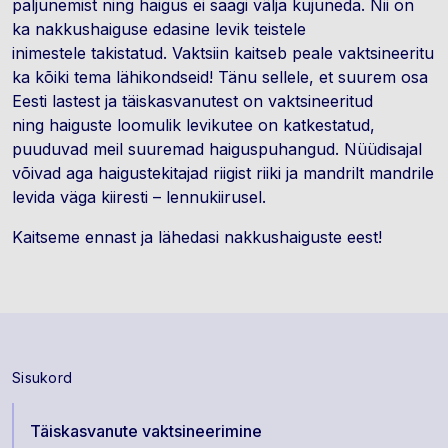
paljunemist ning haigus ei saagi välja kujuneda. Nii on
ka nakkushaiguse edasine levik teistele
inimestele takistatud. Vaktsiin kaitseb peale vaktsineeritu
ka kõiki tema lähikondseid! Tänu sellele, et suurem osa
Eesti lastest ja täiskasvanutest on vaktsineeritud
ning haiguste loomulik levikutee on katkestatud,
puuduvad meil suuremad haiguspuhangud. Nüüdisajal
võivad aga haigustekitajad riigist riiki ja mandrilt mandrile
levida väga kiiresti – lennukiirusel.
Kaitseme ennast ja lähedasi nakkushaiguste eest!
Sisukord
Täiskasvanute vaktsineerimine