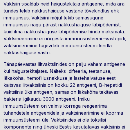
Vaktsiin sisaldab neid haigustekitaja antigeene, mida ära
tundes tekib nakkushaiguse vastane tõvekindlus ehk
immuunsus. Vaktsiini mõjul tekib samasugune
immuunsus nagu pärast nakkushaiguse läbipõdemist,
kuid ilma nakkushaiguse läbipõdemise hinda maksmata.
Vaktsineerimine ei nõrgesta immuunsüsteemi –vastupidi,
vaktsineerimine tugevdab immuunsüsteemi kindla
nakkushaiguse vastu.
Tänapäevastes liitvaktsiinides on palju vähem antigeene
kui haigustekitajates. Näiteks difteeria, teetanuse,
läkaköha, hemofiilusnakkuse ja lastehalvatuse eest
kaitsvas liitvaktsiinis on kokku 22 antigeeni, B-hepatiidi
vaktsiinis üks antigeen, samas on läkaköha tekitavas
bakteris ligikaudu 3000 antigeeni. Imiku
immuunsüsteem on valmis korraga reageerima
tuhandetele antigeenidele ja vaktsineerimine ei koorma
immuunsüsteemi üle. Vaktsiinides ei ole toksilisi
komponente ning üheski Eestis kasutatavas vaktsiinis ei