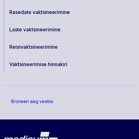
Rasedate vaktsineerimine
Laste vaktsineerimine
Reisivaktsineerimine
Vaktsineerimise hinnakiri
Broneeri aeg veebis
Lehe jalus
Medicum