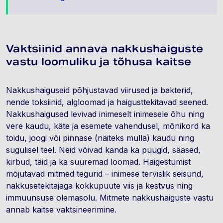
Vaktsiinid annava nakkushaiguste
vastu loomuliku ja tõhusa kaitse
Nakkushaiguseid põhjustavad viirused ja bakterid,
nende toksiinid, algloomad ja haigusttekitavad seened.
Nakkushaigused levivad inimeselt inimesele õhu ning
vere kaudu, käte ja esemete vahendusel, mõnikord ka
toidu, joogi või pinnase (näiteks mulla) kaudu ning
sugulisel teel. Neid võivad kanda ka puugid, sääsed,
kirbud, täid ja ka suuremad loomad. Haigestumist
mõjutavad mitmed tegurid – inimese tervislik seisund,
nakkusetekitajaga kokkupuute viis ja kestvus ning
immuunsuse olemasolu. Mitmete nakkushaiguste vastu
annab kaitse vaktsineerimine.