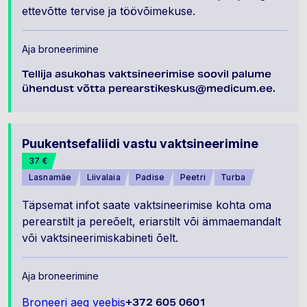
ettevõtte tervise ja töövõimekuse.
Aja broneerimine
Tellija asukohas vaktsineerimise soovil palume
ühendust võtta perearstikeskus@medicum.ee.
Puukentsefaliidi vastu vaktsineerimine
37 €
Lasnamäe
Liivalaia
Padise
Peetri
Turba
Täpsemat infot saate vaktsineerimise kohta oma
perearstilt ja pereõelt, eriarstilt või ämmaemandalt
või vaktsineerimiskabineti õelt.
Aja broneerimine
Broneeri aeg veebis
+372 605 0601