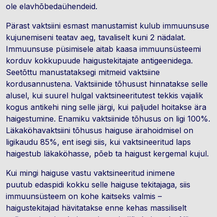
ole elavhõbedaühendeid.
Pärast vaktsiini esmast manustamist kulub immuunsuse
kujunemiseni teatav aeg, tavaliselt kuni 2 nädalat.
Immuunsuse püsimisele aitab kaasa immuunsüsteemi
korduv kokkupuude haigustekitajate antigeenidega.
Seetõttu manustataksegi mitmeid vaktsiine
kordusannustena. Vaktsiinide tõhusust hinnatakse selle
alusel, kui suurel hulgal vaktsineeritutest tekkis vajalik
kogus antikehi ning selle järgi, kui paljudel hoitakse ära
haigestumine. Enamiku vaktsiinide tõhusus on ligi 100%.
Läkaköhavaktsiini tõhusus haiguse ärahoidmisel on
ligikaudu 85%, ent isegi siis, kui vaktsineeritud laps
haigestub läkaköhasse, põeb ta haigust kergemal kujul.
Kui mingi haiguse vastu vaktsineeritud inimene
puutub edaspidi kokku selle haiguse tekitajaga, siis
immuunsüsteem on kohe kaitseks valmis –
haigustekitajad hävitatakse enne kehas massiliselt