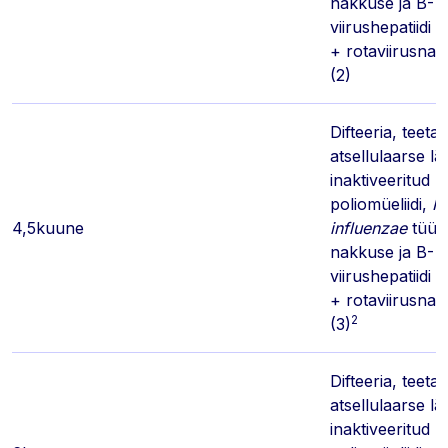
nakkuse ja B-
viirushepatiidi v
+ rotaviirusna
(2)
Difteeria, teeta
atsellulaarse l
inaktiveeritud
poliomüeliidi,
H
4,5kuune
influenzae
tüüp
nakkuse ja B-
viirushepatiidi v
+ rotaviirusna
2
(3)
Difteeria, teeta
atsellulaarse l
inaktiveeritud