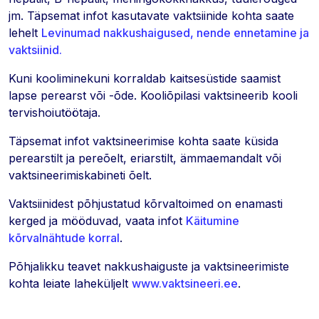
jm. Täpsemat infot kasutavate vaktsiinide kohta saate
lehelt
Levinumad nakkushaigused, nende ennetamine ja
vaktsiinid.
Kuni kooliminekuni korraldab kaitsesüstide saamist
lapse perearst või -õde. Kooliõpilasi vaktsineerib kooli
tervishoiutöötaja.
Täpsemat infot vaktsineerimise kohta saate küsida
perearstilt ja pereõelt, eriarstilt, ämmaemandalt või
vaktsineerimiskabineti õelt.
Vaktsiinidest põhjustatud kõrvaltoimed on enamasti
kerged ja mööduvad, vaata infot
Käitumine
kõrvalnähtude korral
.
Põhjalikku teavet nakkushaiguste ja vaktsineerimiste
kohta leiate laheküljelt
www.vaktsineeri.ee
.