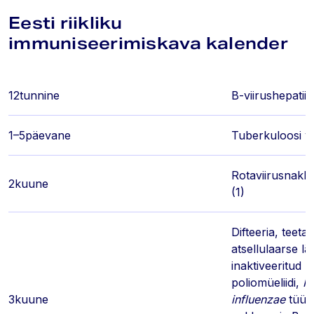
Eesti riikliku
immuniseerimiskava kalender
12tunnine
B-viirushepatiid
1–5päevane
Tuberkuloosi va
Rotaviirusnakk
2kuune
(1)
Difteeria, teeta
atsellulaarse l
inaktiveeritud
poliomüeliidi,
H
3kuune
influenzae
tüüp