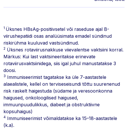
1
Üksnes HBsAg-positiivsetel või raseduse ajal B-
viirushepatiidi osas analüüsimata emadel sündinud
riskirühma kuuluvad vastsündinud.
2
Üksnes rotaviirusnakkuse viievalentse vaktsiini korral.
Märkus: Kui last vaktsineeritakse erinevate
rotaviirusvaktsiinidega, siis igal juhul manustatakse 3
doosi.
3
Immuniseerimist tagatakse ka üle 7-aastastele
alaealistele, kellel on terviseseisundi tõttu suurenenud
risk raskelt haigestuda (südame ja veresoonkonna
haigused, onkoloogilised haigused,
immuunpuudulikkus, diabeet ja obstruktiivne
kopsuhaigus)
4
Immuniseerimist võimaldatakse ka 15–18-aastastele
(k.a).