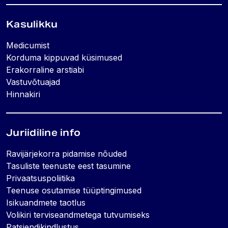
Kasulikku
Medicumist
Korduma kippuvad küsimused
Erakorraline arstiabi
Vastuvõtuajad
Hinnakiri
Juriidiline info
Ravijärjekorra pidamise nõuded
Tasuliste teenuste eest tasumine
Privaatsuspoliitika
Teenuse osutamise tüüptingimused
Isikuandmete taotlus
Volikiri terviseandmetega tutvumiseks
Patsiendikindlustus