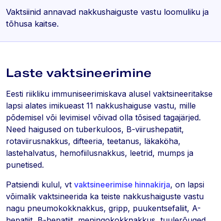
Vaktsiinid annavad nakkushaiguste vastu loomuliku ja
tõhusa kaitse.
Laste vaktsineerimine
Eesti riikliku immuniseerimiskava alusel vaktsineeritakse
lapsi alates imikueast 11 nakkushaiguse vastu, mille
põdemisel või levimisel võivad olla tõsised tagajärjed.
Need haigused on tuberkuloos, B-viirushepatiit,
rotaviirusnakkus, difteeria, teetanus, läkaköha,
lastehalvatus, hemofiilusnakkus, leetrid, mumps ja
punetised.
Patsiendi kulul, vt
vaktsineerimise hinnakirja
, on lapsi
võimalik vaktsineerida ka teiste nakkushaiguste vastu
nagu pneumokokknakkus, gripp, puukentsefaliit, A-
hepatiit, B-hepatiit, meningokokknakkus, tuulerõuged