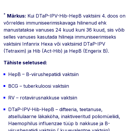
*
Märkus:
Kui DTaP-IPV-Hib-HepB vaktsiini 4. doos on
võrreldes immuniseerimiskavaga hilinenud ehk
manustatakse vanuses 24 kuud kuni 36 kuud, siis võib
selles vanuses kasutada hilineja immuniseerimiseks
vaktsiini Infanrix Hexa või vaktsiinid DTaP-IPV
(Tetraxim) ja Hib (Act-Hib) ja HepB (Engerix B).
Tähiste seletused:
HepB – B-viirushepatiidi vaktsiin
BCG – tuberkuloosi vaktsiin
RV – rotaviirusnakkuse vaktsiin
DTaP-IPV-Hib-HepB – difteeria, teetanuse,
atsellulaarne läkaköha, inaktiveeritud poliomüeliidi,
Haemophilus influenzae tüüp b nakkuse ja B-
viirushepatiidi vaktsiin ( kuuevalentne vaktsiin)