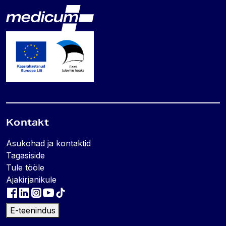
Lehe jalus
Medicum
Kontakt
Asukohad ja kontaktid
Tagasiside
Tule tööle
Ajakirjanikule
E-teenindus