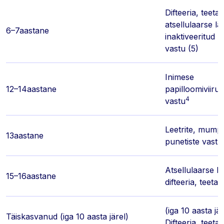
Difteeria, teeta
atsellulaarse l
6–7aastane
inaktiveeritud p
vastu (5)
Inimese
12–14aastane
papilloomiviir
4
vastu
Leetrite, mumps
13aastane
punetiste vastu
Atsellulaarse l
15–16aastane
difteeria, teeta
(iga 10 aasta jär
Täiskasvanud (iga 10 aasta järel)
Difteeria, teet