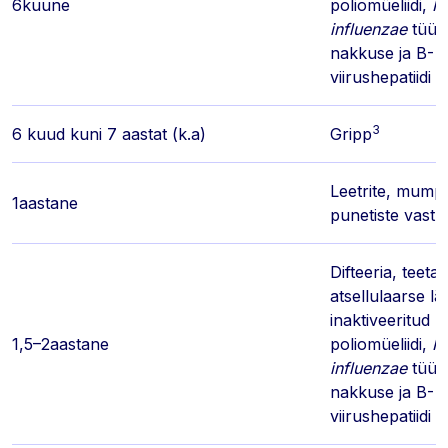
6kuune
poliomüeliidi,
H
influenzae
tüüp
nakkuse ja B-
viirushepatiidi v
3
6 kuud kuni 7 aastat (k.a)
Gripp
Leetrite, mumps
1aastane
punetiste vastu 
Difteeria, teeta
atsellulaarse l
inaktiveeritud
1,5–2aastane
poliomüeliidi,
H
influenzae
tüüp
nakkuse ja B-
viirushepatiidi v