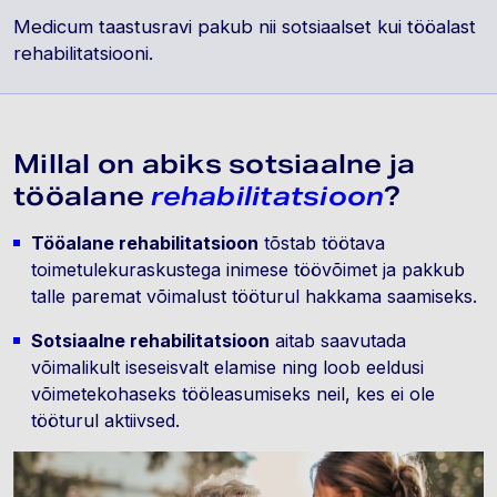
Medicum taastusravi pakub nii sotsiaalset kui tööalast
rehabilitatsiooni.
Millal on abiks sotsiaalne ja
tööalane
rehabilitatsioon
?
Tööalane rehabilitatsioon
tõstab töötava
toimetulekuraskustega inimese töövõimet ja pakkub
talle paremat võimalust tööturul hakkama saamiseks.
Sotsiaalne rehabilitatsioon
aitab saavutada
võimalikult iseseisvalt elamise ning loob eeldusi
võimetekohaseks tööleasumiseks neil, kes ei ole
tööturul aktiivsed.