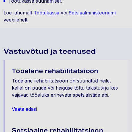
Töötukassa suunamisel.
Loe lähemalt
Töötukassa
või
Sotsiaalministeeriumi
veebilehelt.
Vastuvõtud ja teenused
Tööalane rehabilitatsioon
Tööalane rehabilitatsioon on suunatud neile,
kellel on puude või haiguse tõttu takistusi ja kes
vajavad tööeluks erinevate spetsialistide abi.
Vaata edasi
Sotsiaalne rehabilitatsioon