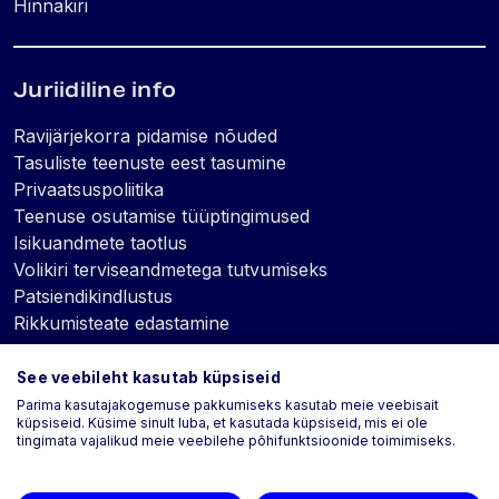
Hinnakiri
Juriidiline info
Ravijärjekorra pidamise nõuded
Tasuliste teenuste eest tasumine
Privaatsuspoliitika
Teenuse osutamise tüüptingimused
Isikuandmete taotlus
Volikiri terviseandmetega tutvumiseks
Patsiendikindlustus
Rikkumisteate edastamine
See veebileht kasutab küpsiseid
Küpsised
Parima kasutajakogemuse pakkumiseks kasutab meie veebisait
küpsiseid. Küsime sinult luba, et kasutada küpsiseid, mis ei ole
tingimata vajalikud meie veebilehe põhifunktsioonide toimimiseks.