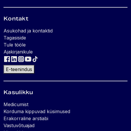
Kontakt
Asukohad ja kontaktid
Tagasiside
Tule tööle
Ajakirjanikule
E-teenindus
Kasulikku
Medicumist
Korduma kippuvad küsimused
Erakorraline arstiabi
Vastuvõtuajad