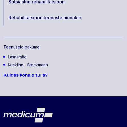
Sotsiaalne rehabilitatsioon
Rehabilitatsiooniteenuste hinnakiri
Teenuseid pakume
Lasnamäe
Kesklinn - Stockmann
Kuidas kohale tulla?
Lehe jalus
Medicum