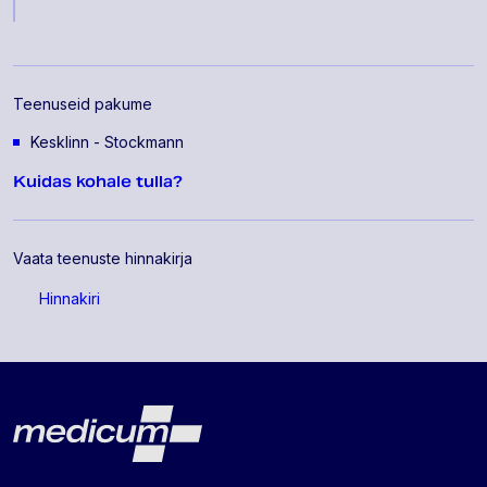
Teenuseid pakume
Kesklinn - Stockmann
Kuidas kohale tulla?
Vaata teenuste hinnakirja
Hinnakiri
Lehe jalus
Medicum