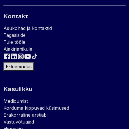
Kontakt
Asukohad ja kontaktid
Tagasiside
Tule tööle
Ajakirjanikule
E-teenindus
Kasulikku
Medicumist
Korduma kippuvad küsimused
Erakorraline arstiabi
Vastuvõtuajad
Hinnakiri