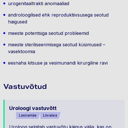
urogenitaaltrakti anomaaliad
androloogilised ehk reproduktiivsusega seotud
haigused
meeste potentsiga seotud probleemid
meeste steriliseerimisega seotud küsimused –
vasektoomia
eesnaha kitsuse ja vesimunandi kirurgiline ravi
Vastuvõtud
Uroloogi vastuvõtt
Lasnamäe
Liivalaia
Uroloog selgitab vastuvõtu käigus välja, kas on