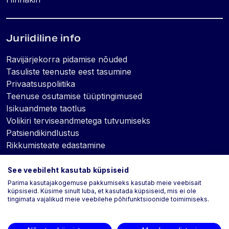
Juriidiline info
Ravijärjekorra pidamise nõuded
Tasuliste teenuste eest tasumine
Privaatsuspoliitika
Teenuse osutamise tüüptingimused
Isikuandmete taotlus
Volikiri terviseandmetega tutvumiseks
Patsiendikindlustus
Rikkumisteate edastamine
See veebileht kasutab küpsiseid
Küpsised
Parima kasutajakogemuse pakkumiseks kasutab meie veebisait
küpsiseid. Küsime sinult luba, et kasutada küpsiseid, mis ei ole
tingimata vajalikud meie veebilehe põhifunktsioonide toimimiseks.