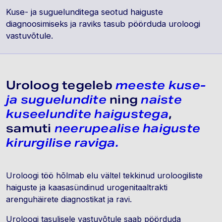
Kuse- ja suguelunditega seotud haiguste
diagnoosimiseks ja raviks tasub pöörduda uroloogi
vastuvõtule.
Uroloog tegeleb
meeste kuse-
ja suguelundite
ning
naiste
kuseelundite haigustega
,
samuti
neerupealise haiguste
kirurgilise raviga.
Uroloogi töö hõlmab elu vältel tekkinud uroloogiliste
haiguste ja kaasasündinud urogenitaaltrakti
arenguhäirete diagnostikat ja ravi.
Uroloogi tasulisele vastuvõtule saab pöörduda