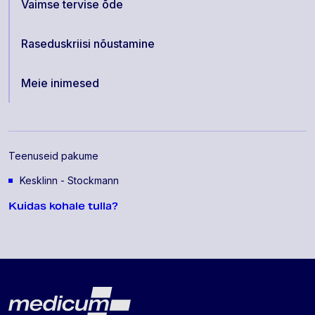
Vaimse tervise õde
Raseduskriisi nõustamine
Meie inimesed
Teenuseid pakume
Kesklinn - Stockmann
Kuidas kohale tulla?
Lehe jalus
Medicum