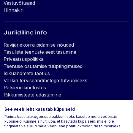
Vastuvõtuajad
Hinnakiri
Juriidiline info
Ravijärjekorra pidamise nõuded
Tasuliste teenuste eest tasumine
Privaatsuspoliitika
Teenuse osutamise tüüptingimused
Isikuandmete taotlus
Volikiri terviseandmetega tutvumiseks
Patsiendikindlustus
Rikkumisteate edastamine
See veebileht kasutab küpsiseid
Küpsised
Parima kasutajakogemuse pakkumiseks kasutab meie veebisait
küpsiseid. Küsime sinult luba, et kasutada küpsiseid, mis ei ole
tingimata vajalikud meie veebilehe põhifunktsioonide toimimiseks.