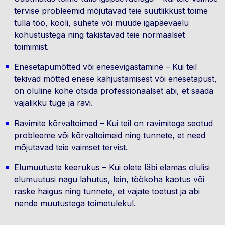
tervise probleemid mõjutavad teie suutlikkust toime
tulla töö, kooli, suhete või muude igapäevaelu
kohustustega ning takistavad teie normaalset
toimimist.
Enesetapumõtted või enesevigastamine – Kui teil
tekivad mõtted enese kahjustamisest või enesetapust,
on oluline kohe otsida professionaalset abi, et saada
vajalikku tuge ja ravi.
Ravimite kõrvaltoimed – Kui teil on ravimitega seotud
probleeme või kõrvaltoimeid ning tunnete, et need
mõjutavad teie vaimset tervist.
Elumuutuste keerukus – Kui olete läbi elamas olulisi
elumuutusi nagu lahutus, lein, töökoha kaotus või
raske haigus ning tunnete, et vajate toetust ja abi
nende muutustega toimetulekul.