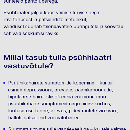
suhteteid päritoluperega.
Psühhiaater jälgib koos vaimse tervise õega
ravi tõhusust ja patsiendi toimetulekut,
vajadusel suunab täiendavatele uuringutele ja soovitab
sobivaid sekkumisi raviks.
Millal tasub tulla psühhiaatri
vastuvõtule?
Psüühikahäirete sümptomide kogemine – kui teil
esineb depressiooni, ärevuse, paanikahoogude,
bipolaarse häire, skisofreenia või mõne muu
psüühikahäire sümptomeid nagu pidev kurbus,
lootusetuse tunne, ärevus, pidev mõtete virr-varr,
hallutsinatsioonid või mäluhäired.
Suutmatus toime tulla igapäevaeluga – kui teie vaimse