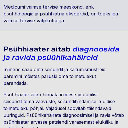
Medicumi vaimse tervise meeskond, ehk
psühholoogia ja psühhiatria eksperdid, on toeks iga
vaimse tervise väljakutsega.
Psühhiaater aitab
diagnoosida
ja ravida psüühikahäireid
Inimene saab oma seisundit ja käitumismustreid
paremini mõistes paljuski oma toimetulekut
parandada.
Psühhiaater aitab hinnata inimese psüühilist
seisundit tema vaevuste, seisundihindamise ja üldise
toimetuleku põhjal. Vajadusel soovitab täiendavaid
uuringuid. Psüühikahäirete diagnoosimisel ja ravis võtab
psühhiaater arvesse patsiendi varasemast elukäiku ja