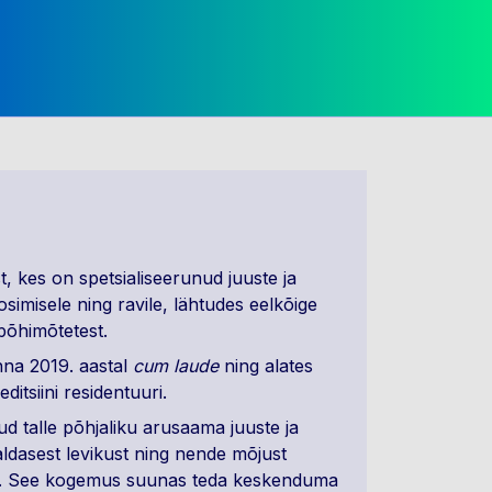
t, kes on spetsialiseerunud juuste ja
imisele ning ravile, lähtudes eelkõige
põhimõtetest.
nna 2019. aastal
cum laude
ning alates
ditsiini residentuuri.
d talle põhjaliku arusaama juuste ja
ldasest levikust ning nende mõjust
ile. See kogemus suunas teda keskenduma