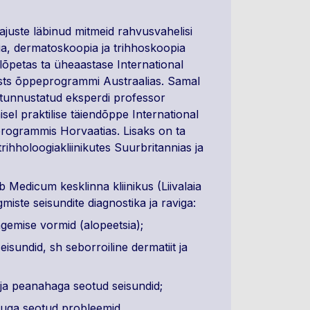
Pajuste läbinud mitmeid rahvusvahelisi
gia, dermatoskoopia ja trihhoskoopia
lõpetas ta üheaastase International
ists õppeprogrammi Austraalias. Samal
a tunnustatud eksperdi professor
sel praktilise täiendõppe International
rogrammis Horvaatias. Lisaks on ta
trihholoogiakliinikutes Suurbritannias ja
b Medicum kesklinna kliinikus (Liivalaia
gmiste seisundite diagnostika ja raviga:
ngemise vormid (alopeetsia);
isundid, sh seborroiline dermatiit ja
ja peanahaga seotud seisundid;
svuga seotud probleemid.