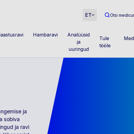
m
ET
Otsi medicum
aastusravi
Hambaravi
Analüüsid
Tule
Medi
ja
tööle
uuringud
langemise ja
a sobiva
ingud ja ravi