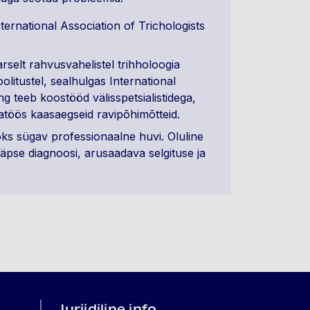
ternational Association of Trichologists
rselt rahvusvahelistel trihholoogia
olitustel, sealhulgas International
ng teeb koostööd välisspetsialistidega,
töös kaasaegseid ravipõhimõtteid.
oks sügav professionaalne huvi. Oluline
 täpse diagnoosi, arusaadava selgituse ja
Juriidiline info