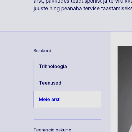
arst, pakkudes teaduspõhist ja terviklik
juuste ning peanaha tervise taastamiseks
Sisukord
Trihholoogia
Teenused
Meie arst
Teenuseid pakume