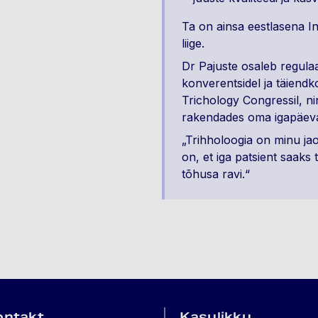
Ta on ainsa eestlasena In
liige.
Dr Pajuste osaleb regulaa
konverentsidel ja täiendko
Trichology Congressil, ni
rakendades oma igapäeva
„Trihholoogia on minu ja
on, et iga patsient saaks
tõhusa ravi.“
ontakt
Kasulikku