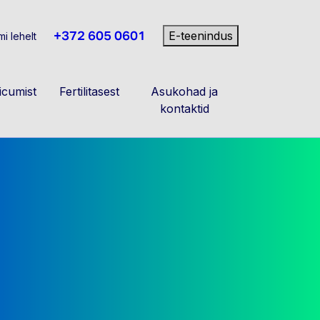
+372 605 0601
E-teenindus
i lehelt
cumist
Fertilitasest
Asukohad ja
kontaktid