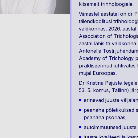
kitsamalt trihholoogiale.
Viimastel aastatel on dr 
täiendkoolitusi trihholoo
valdkonnas. 2026. aastal 
Association of Tricholog
aastal läbis ta valdkonn
Antonella Tosti juhendami
Academy of Trichology p
praktiseerinud juhtivates 
mujal Euroopas.
Dr Kristina Pajuste tegele
53, 5. korrus, Tallinn) jär
erinevad juuste väljala
peanaha põletikulised se
peanaha psoriaas;
autoimmuunsed juuste 
juuste kvaliteedi ja ka