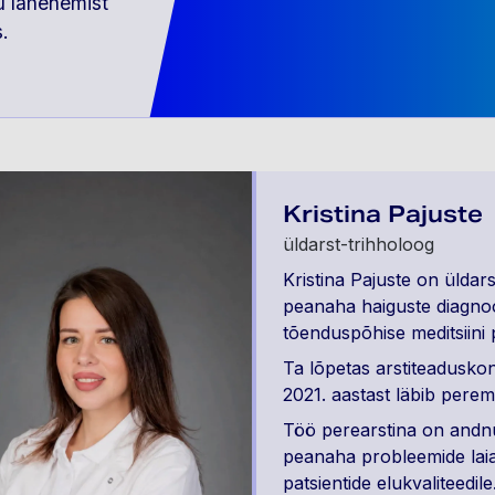
ku lähenemist
.
Kristina Pajuste
üldarst-trihholoog
Kristina Pajuste on üldars
peanaha haiguste diagnoos
tõenduspõhise meditsiini 
Ta lõpetas arstiteadusko
2021. aastast läbib pereme
Töö perearstina on andnu
peanaha probleemide laia
patsientide elukvaliteed