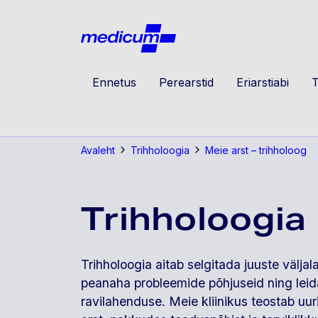
Jäta navigatsioon vahele
Medicu
Ennetus
Perearstid
Eriarstiabi
T
Avaleht
Trihholoogia
Meie arst – trihholoog
Trihholoogia
Trihholoogia aitab selgitada juuste välja
peanaha probleemide põhjuseid ning leid
ravilahenduse. Meie kliinikus teostab uur