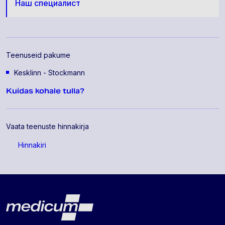
Наш специалист
Teenuseid pakume
Kesklinn - Stockmann
Kuidas kohale tulla?
Vaata teenuste hinnakirja
Hinnakiri
Lehe jalus
Medicum