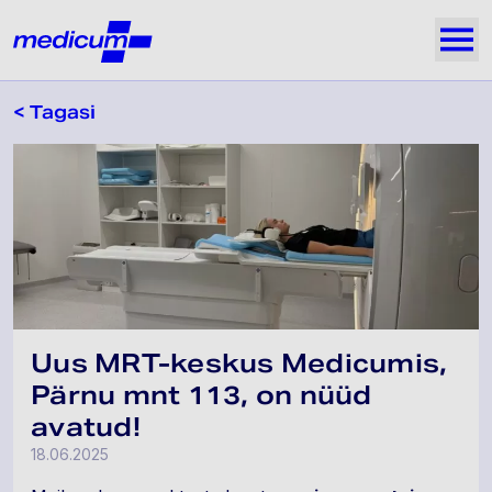
Jäta navigatsioon vahele
Medicum
Näi
< Tagasi
Uus MRT-keskus Medicumis,
Pärnu mnt 113, on nüüd
avatud!
18.06.2025