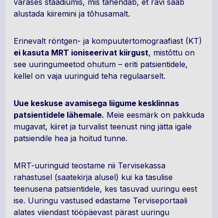
varases staadiumis, mis tähendab, et ravi saab
alustada kiiremini ja tõhusamalt.
Erinevalt röntgen- ja kompuutertomograafiast (KT)
ei kasuta MRT ioniseerivat kiirgust
, mistõttu on
see uuringumeetod ohutum – eriti patsientidele,
kellel on vaja uuringuid teha regulaarselt.
Uue keskuse avamisega liigume kesklinnas
patsientidele lähemale.
Meie eesmärk on pakkuda
mugavat, kiiret ja turvalist teenust ning jätta igale
patsiendile hea ja hoitud tunne.
MRT-uuringuid teostame nii Tervisekassa
rahastusel (saatekirja alusel) kui ka tasulise
teenusena patsientidele, kes tasuvad uuringu eest
ise. Uuringu vastused edastame Terviseportaali
alates viiendast tööpäevast pärast uuringu