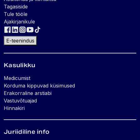
Tagasiside
Tule tööle
Ajakirjanikule
E-teenindus
Kasulikku
Medicumist
Korduma kippuvad küsimused
Erakorraline arstiabi
Vastuvõtuajad
Hinnakiri
Juriidiline info