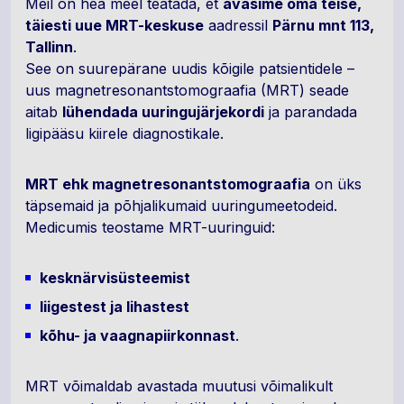
Meil on hea meel teatada, et
avasime oma teise,
täiesti uue MRT-keskuse
aadressil
Pärnu mnt 113,
Tallinn
.
See on suurepärane uudis kõigile patsientidele –
uus magnetresonantstomograafia (MRT) seade
aitab
lühendada uuringujärjekordi
ja parandada
ligipääsu kiirele diagnostikale.
MRT ehk magnetresonantstomograafia
on üks
täpsemaid ja põhjalikumaid uuringumeetodeid.
Medicumis teostame MRT-uuringuid:
kesknärvisüsteemist
liigestest ja lihastest
kõhu- ja vaagnapiirkonnast
.
MRT võimaldab avastada muutusi võimalikult