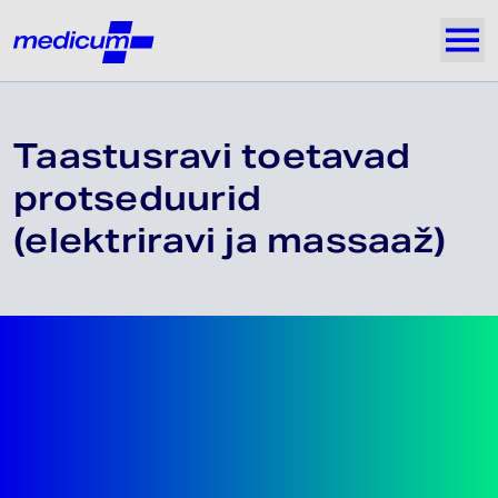
Jäta navigatsioon vahele
Medicum
Näi
Taastusravi toetavad
protseduurid
(elektriravi ja massaaž)