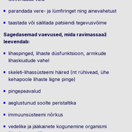
parandada vere- ja lümfiringet ning ainevahetust
taastada või säilitada patsiendi tegevusvõime
Sagedasemad vaevused, mida ravimassaaž
leevendab:
lihaspinged, lihaste düsfunktsioon, armkude
lihaskiudude vahel
skeleti-lihassüsteemi häired (nt rühivead, ühe
kehapoole lihaste liigne pinge)
pingepeavalud
aeglustunud soolte peristaltika
immuunsüsteemi nõrkus
vedelike ja jääkainete kogunemine organismi