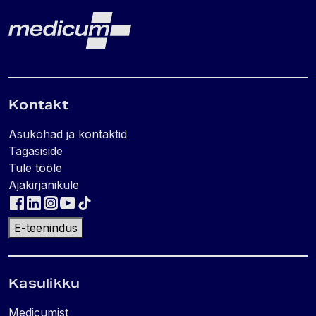
Lehe jalus
Medicum
Kontakt
Asukohad ja kontaktid
Tagasiside
Tule tööle
Ajakirjanikule
E-teenindus
Kasulikku
Medicumist