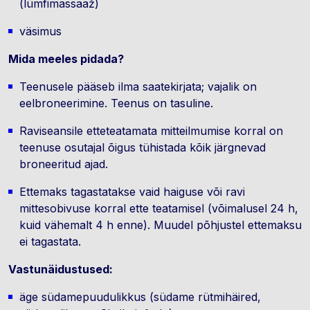
(lümfimassaaž)
väsimus
Mida meeles pidada?
Teenusele pääseb ilma saatekirjata; vajalik on
eelbroneerimine. Teenus on tasuline.
Raviseansile etteteatamata mitteilmumise korral on
teenuse osutajal õigus tühistada kõik järgnevad
broneeritud ajad.
Ettemaks tagastatakse vaid haiguse või ravi
mittesobivuse korral ette teatamisel (võimalusel 24 h,
kuid vähemalt 4 h enne). Muudel põhjustel ettemaksu
ei tagastata.
Vastunäidustused:
äge südamepuudulikkus (südame rütmihäired,