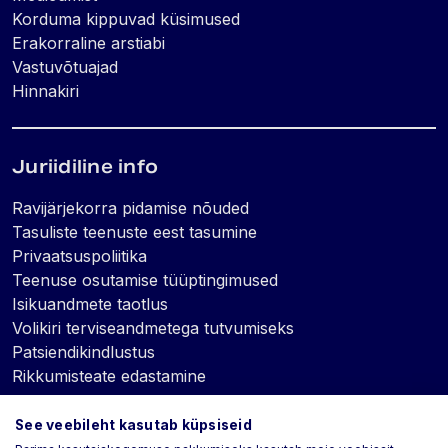
Korduma kippuvad küsimused
Erakorraline arstiabi
Vastuvõtuajad
Hinnakiri
Juriidiline info
Ravijärjekorra pidamise nõuded
Tasuliste teenuste eest tasumine
Privaatsuspoliitika
Teenuse osutamise tüüptingimused
Isikuandmete taotlus
Volikiri terviseandmetega tutvumiseks
Patsiendikindlustus
Rikkumisteate edastamine
See veebileht kasutab küpsiseid