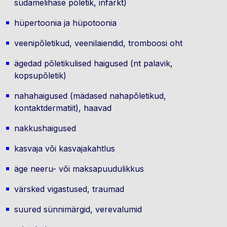
südamelihase põletik, infarkt)
hüpertoonia ja hüpotoonia
veenipõletikud, veenilaiendid, tromboosi oht
ägedad põletikulised haigused (nt palavik,
kopsupõletik)
nahahaigused (mädased nahapõletikud,
kontaktdermatiit), haavad
nakkushaigused
kasvaja või kasvajakahtlus
äge neeru- või maksapuudulikkus
värsked vigastused, traumad
suured sünnimärgid, verevalumid