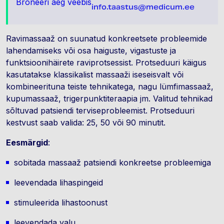
Broneeri aeg veebis
info.taastus@medicum.ee
Ravimassaaž on suunatud konkreetsete probleemide
lahendamiseks või osa haiguste, vigastuste ja
funktsioonihäirete raviprotsessist. Protseduuri käigus
kasutatakse klassikalist massaaži iseseisvalt või
kombineerituna teiste tehnikatega, nagu lümfimassaaž,
kupumassaaž, trigerpunktiteraapia jm. Valitud tehnikad
sõltuvad patsiendi terviseprobleemist. Protseduuri
kestvust saab valida: 25, 50 või 90 minutit.
Eesmärgid
:
sobitada massaaž patsiendi konkreetse probleemiga
leevendada lihaspingeid
stimuleerida lihastoonust
leevendada valu