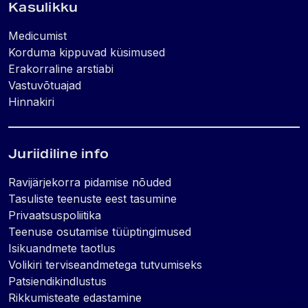
Kasulikku
Medicumist
Korduma kippuvad küsimused
Erakorraline arstiabi
Vastuvõtuajad
Hinnakiri
Juriidiline info
Ravijärjekorra pidamise nõuded
Tasuliste teenuste eest tasumine
Privaatsuspoliitika
Teenuse osutamise tüüptingimused
Isikuandmete taotlus
Volikiri terviseandmetega tutvumiseks
Patsiendikindlustus
Rikkumisteate edastamine