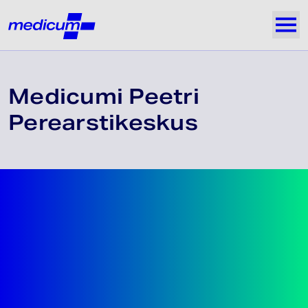
Jäta navigatsioon vahele
Medicum
Näi
Medicumi Peetri
Perearstikeskus