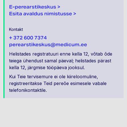
E-perearstikeskus >
Esita avaldus nimistusse >
Kontakt
+ 372 600 7374
perearstikeskus@medicum.ee
Helistades registratuuri enne kella 12, võtab õde
teiega ühendust samal päeval; helistades pärast
kella 12, järgmise tööpäeva jooksul.
Kui Teie tervisemure ei ole kiireloomuline,
registreeritakse Teid pereõe esimesele vabale
telefonikontaktile.