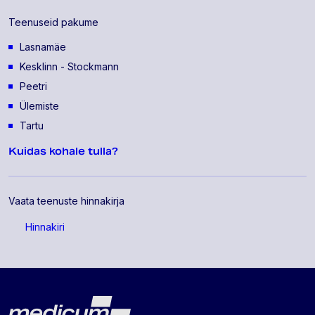
Teenuseid pakume
Lasnamäe
Kesklinn - Stockmann
Peetri
Ülemiste
Tartu
Kuidas kohale tulla?
Vaata teenuste hinnakirja
Hinnakiri
Lehe jalus
Medicum