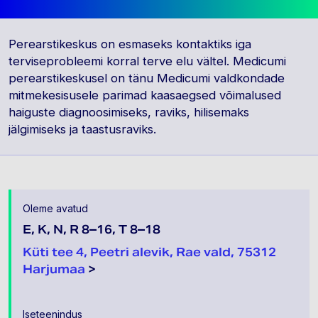
Perearstikeskus on esmaseks kontaktiks iga
terviseprobleemi korral terve elu vältel. Medicumi
perearstikeskusel on tänu Medicumi valdkondade
mitmekesisusele parimad kaasaegsed võimalused
haiguste diagnoosimiseks, raviks, hilisemaks
jälgimiseks ja taastusraviks.
Oleme avatud
E, K, N, R 8–16
,
T 8–18
Küti tee 4, Peetri alevik, Rae vald, 75312
Harjumaa
>
Iseteenindus