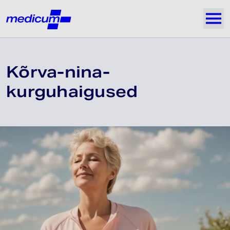
Jäta navigatsioon vahele
Medicum
Näi
Kõrva-nina-
kurguhaigused