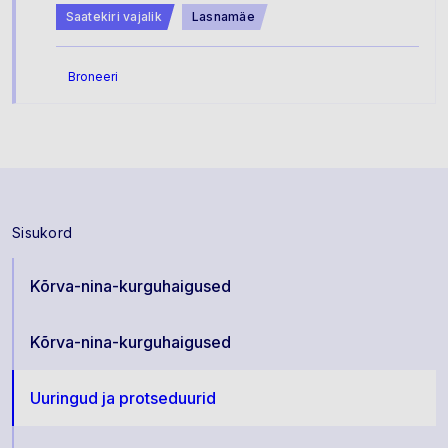
Saatekiri vajalik
Lasnamäe
Broneeri
Sisukord
Kõrva-nina-kurguhaigused
Kõrva-nina-kurguhaigused
Uuringud ja protseduurid