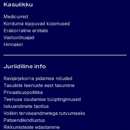
Kasulikku
Medicumist
Korduma kippuvad küsimused
Erakorraline arstiabi
Vastuvõtuajad
Hinnakiri
Juriidiline info
Ravijärjekorra pidamise nõuded
Tasuliste teenuste eest tasumine
Privaatsuspoliitika
Teenuse osutamise tüüptingimused
Isikuandmete taotlus
Volikiri terviseandmetega tutvumiseks
Patsiendikindlustus
Rikkumisteate edastamine