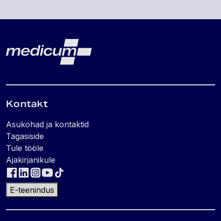
Lehe jalus
Medicum
Kontakt
Asukohad ja kontaktid
Tagasiside
Tule tööle
Ajakirjanikule
E-teenindus