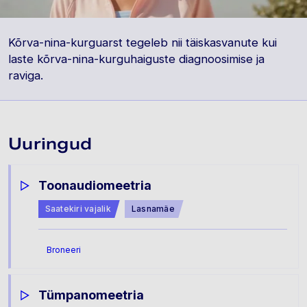
Kõrva-nina-kurguarst tegeleb nii täiskasvanute kui
laste kõrva-nina-kurguhaiguste diagnoosimise ja
raviga.
Uuringud
Toonaudiomeetria
Saatekiri vajalik
Lasnamäe
Broneeri
Tümpanomeetria