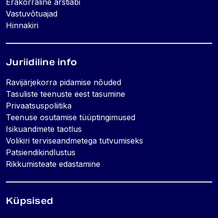
Erakorraline arstiabi
Vastuvõtuajad
Hinnakiri
Juriidiline info
Ravijärjekorra pidamise nõuded
Tasuliste teenuste eest tasumine
Privaatsuspoliitika
Teenuse osutamise tüüptingimused
Isikuandmete taotlus
Volikiri terviseandmetega tutvumiseks
Patsiendikindlustus
Rikkumisteate edastamine
Küpsised