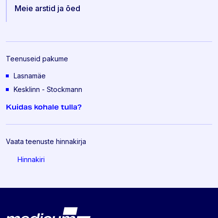
Meie arstid ja õed
Teenuseid pakume
Lasnamäe
Kesklinn - Stockmann
Kuidas kohale tulla?
Vaata teenuste hinnakirja
Hinnakiri
Lehe jalus
Medicum