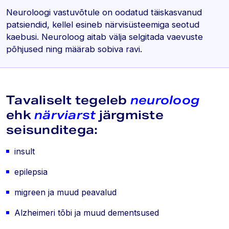
Neuroloogi vastuvõtule on oodatud täiskasvanud
patsiendid, kellel esineb närvisüsteemiga seotud
kaebusi. Neuroloog aitab välja selgitada vaevuste
põhjused ning määrab sobiva ravi.
Tavaliselt tegeleb
neuroloog
ehk
närviarst
järgmiste
seisunditega:
insult
epilepsia
migreen ja muud peavalud
Alzheimeri tõbi ja muud dementsused