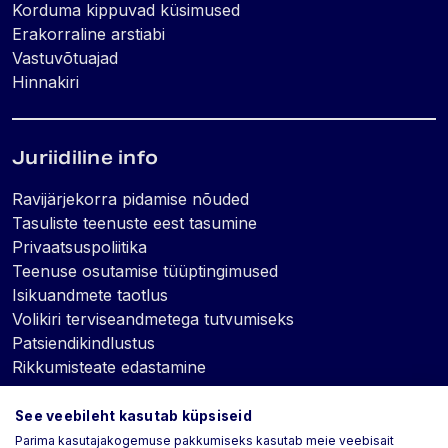
Korduma kippuvad küsimused
Erakorraline arstiabi
Vastuvõtuajad
Hinnakiri
Juriidiline info
Ravijärjekorra pidamise nõuded
Tasuliste teenuste eest tasumine
Privaatsuspoliitika
Teenuse osutamise tüüptingimused
Isikuandmete taotlus
Volikiri terviseandmetega tutvumiseks
Patsiendikindlustus
Rikkumisteate edastamine
See veebileht kasutab küpsiseid
Küpsised
Parima kasutajakogemuse pakkumiseks kasutab meie veebisait