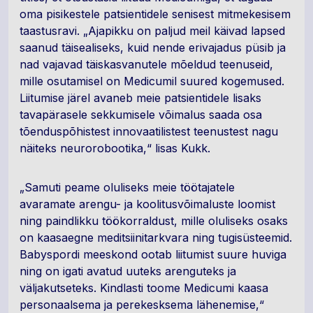
oma pisikestele patsientidele senisest mitmekesisem
taastusravi. „Ajapikku on paljud meil käivad lapsed
saanud täisealiseks, kuid nende erivajadus püsib ja
nad vajavad täiskasvanutele mõeldud teenuseid,
mille osutamisel on Medicumil suured kogemused.
Liitumise järel avaneb meie patsientidele lisaks
tavapärasele sekkumisele võimalus saada osa
tõenduspõhistest innovaatilistest teenustest nagu
näiteks neurorobootika,“ lisas Kukk.
„Samuti peame oluliseks meie töötajatele
avaramate arengu- ja koolitusvõimaluste loomist
ning paindlikku töökorraldust, mille oluliseks osaks
on kaasaegne meditsiinitarkvara ning tugisüsteemid.
Babyspordi meeskond ootab liitumist suure huviga
ning on igati avatud uuteks arenguteks ja
väljakutseteks. Kindlasti toome Medicumi kaasa
personaalsema ja perekesksema lähenemise,“