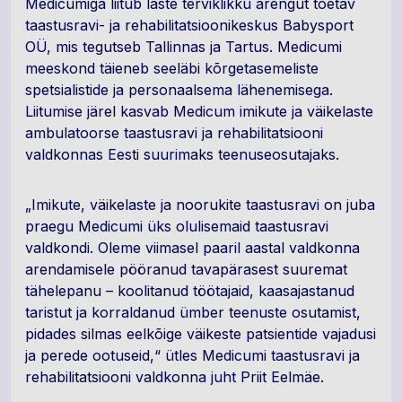
Medicumiga liitub laste terviklikku arengut toetav
taastusravi- ja rehabilitatsioonikeskus Babysport
OÜ, mis tegutseb Tallinnas ja Tartus. Medicumi
meeskond täieneb seeläbi kõrgetasemeliste
spetsialistide ja personaalsema lähenemisega.
Liitumise järel kasvab Medicum imikute ja väikelaste
ambulatoorse taastusravi ja rehabilitatsiooni
valdkonnas Eesti suurimaks teenuseosutajaks.
„Imikute, väikelaste ja noorukite taastusravi on juba
praegu Medicumi üks olulisemaid taastusravi
valdkondi. Oleme viimasel paaril aastal valdkonna
arendamisele pööranud tavapärasest suuremat
tähelepanu – koolitanud töötajaid, kaasajastanud
taristut ja korraldanud ümber teenuste osutamist,
pidades silmas eelkõige väikeste patsientide vajadusi
ja perede ootuseid,“ ütles Medicumi taastusravi ja
rehabilitatsiooni valdkonna juht Priit Eelmäe.