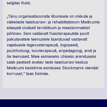
selgitas Kukk.
„Tänu organisatsioonide liitumisele on imikute ja
väikelaste taastusravi- ja rehabilitatsioon Medicumis
edaspidi oluliselt terviklikum ja meeskonnatööl
põhinev. Seni valdavalt füsioterapeutide poolt
pakutavatele teenustele lisanduvad vastavalt
vajadusele tegevusterapeudi, logopeedi,
psühholoogi, loovterapeudi, eripedagoogi, arsti ja
õe teenused. Meie esimeseks ühiseks arenduseks
saab peatselt avatav laste taastusravi keskus
Medicumi kesklinna esinduses Stockmanni viiendal
korrusel,“ lisas Eelmäe.