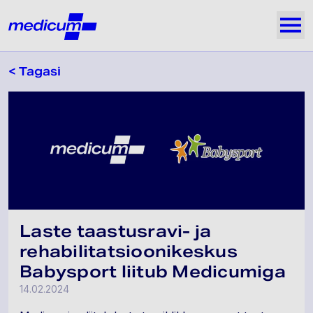
Jäta navigatsioon vahele
Medicum
Näi
< Tagasi
Laste taastusravi- ja
rehabilitatsioonikeskus
Babysport liitub Medicumiga
14.02.2024