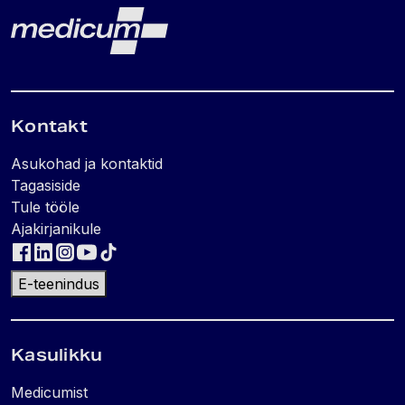
Lehe jalus
Medicum
Kontakt
Asukohad ja kontaktid
Tagasiside
Tule tööle
Ajakirjanikule
E-teenindus
Kasulikku
Medicumist