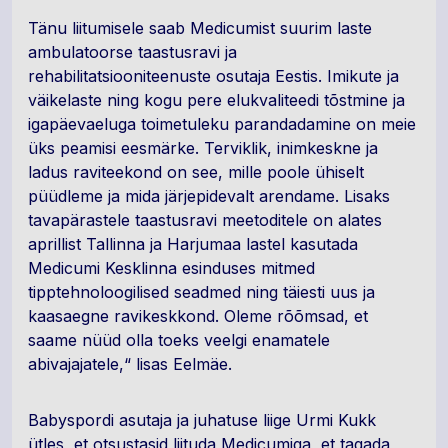
Tänu liitumisele saab Medicumist suurim laste
ambulatoorse taastusravi ja
rehabilitatsiooniteenuste osutaja Eestis. Imikute ja
väikelaste ning kogu pere elukvaliteedi tõstmine ja
igapäevaeluga toimetuleku parandadamine on meie
üks peamisi eesmärke. Terviklik, inimkeskne ja
ladus raviteekond on see, mille poole ühiselt
püüdleme ja mida järjepidevalt arendame. Lisaks
tavapärastele taastusravi meetoditele on alates
aprillist Tallinna ja Harjumaa lastel kasutada
Medicumi Kesklinna esinduses mitmed
tipptehnoloogilised seadmed ning täiesti uus ja
kaasaegne ravikeskkond. Oleme rõõmsad, et
saame nüüd olla toeks veelgi enamatele
abivajajatele,“ lisas Eelmäe.
Babyspordi asutaja ja juhatuse liige Urmi Kukk
ütles, et otsustasid liituda Medicumiga, et tagada