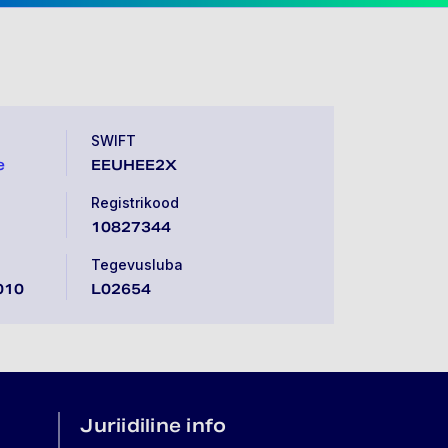
SWIFT
e
EEUHEE2X
Registrikood
10827344
Tegevusluba
010
L02654
Juriidiline info