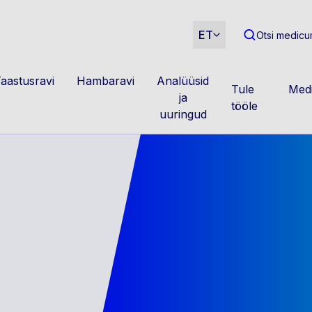
m
ET
Otsi medicum
aastusravi
Hambaravi
Analüüsid
Tule
Medi
ja
tööle
uuringud