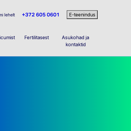
+372 605 0601
E-teenindus
i lehelt
cumist
Fertilitasest
Asukohad ja
kontaktid