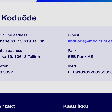
 Koduõde
iidiline aadress
E-post
nane 61, 13 619 Tallinn
koduode@medicum.e
ntori aadress
Pank
lika 19, 10613 Tallinn
SEB Pank AS
lefon
IBAN
0 5092
EE691010220025939
ontakt
Kasulikku