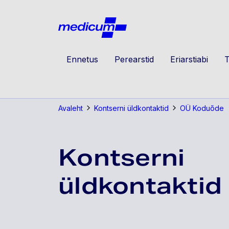
Jäta navigatsioon vahele
Medicu
Ennetus
Perearstid
Eriarstiabi
T
Avaleht
Kontserni üldkontaktid
OÜ Koduõde
Kontserni
üldkontaktid