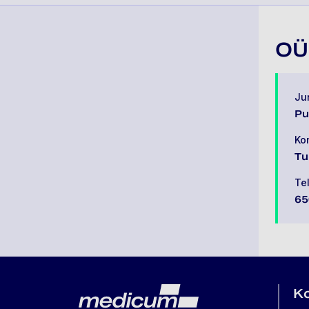
OÜ
Jur
Pu
Ko
Tu
Te
65
Lehe jalus
Medicum
K