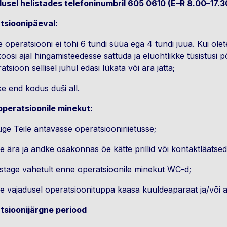
usel helistades telefoninumbril 605 0610 (E–R 8.00–17.3
tsioonipäeval:
 operatsiooni ei tohi 6 tundi süüa ega 4 tundi juua. Kui ole
oosi ajal hingamisteedesse sattuda ja eluohtlikke tüsistusi p
atsioon sellisel juhul edasi lükata või ära jätta;
e end kodus duši all.
operatsioonile minekut:
tuge Teile antavasse operatsiooniriietusse;
e ära ja andke osakonnas õe kätte prillid või kontaktlääts
stage vahetult enne operatsioonile minekut WC-d;
e vajadusel operatsioonituppa kaasa kuuldeaparaat ja/või 
tsioonijärgne periood