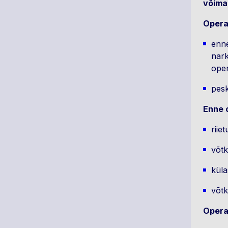
võimal
Opera
enne
nark
oper
pesk
Enne 
riie
võtk
küla
võtk
Opera