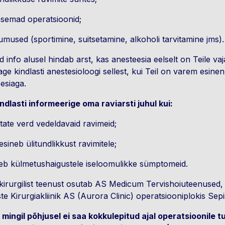
asemad operatsioonid;
umused (sportimine, suitsetamine, alkoholi tarvitamine jms
 info alusel hindab arst, kas anesteesia eelselt on Teile vaj
age kindlasti anestesioloogi sellest, kui Teil on varem esine
eesiaga.
ndlasti informeerige oma raviarsti juhul kui:
itate verd vedeldavaid ravimeid;
 esineb ülitundlikkust ravimitele;
eb külmetushaigustele iseloomulikke sümptomeid.
irurgilist teenust osutab AS Medicum Tervishoiuteenused, 
te Kirurgiakliinik AS (Aurora Clinic) operatsiooniplokis Sepi
 mingil põhjusel ei saa kokkulepitud ajal operatsioonile t