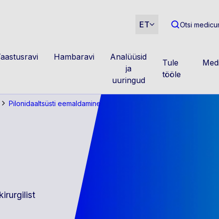
m
ET
Otsi medicum
aastusravi
Hambaravi
Analüüsid
Tule
Medi
ja
tööle
uuringud
Pilonidaaltsüsti eemaldamine
rurgilist