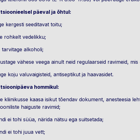
sioonieelsel päeval ja õhtul:
e kergesti seeditavat toitu;
e rohkelt vedelikku;
 tarvitage alkoholi;
stage vähese veega ainult neid regulaarseid ravimeid, mis 
ge koju valuvaigisteid, antiseptikut ja haavasidet.
tsioonipäeva hommikul:
e kliinikusse kaasa isikut tõendav dokument, anesteesia leh
rooniliste haiguste ravimid;
ndi ei tohi süüa, närida nätsu ega suitsetada;
ndi ei tohi juua vett;