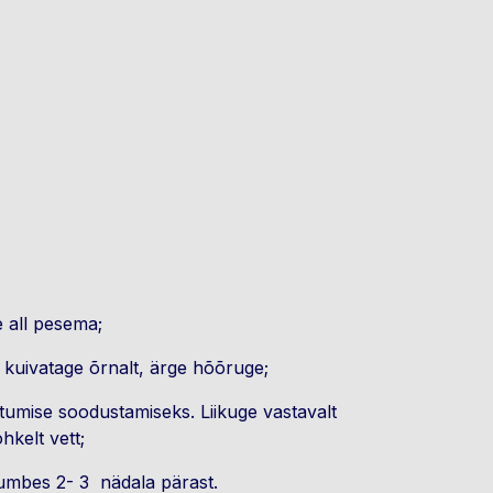
e all pesema;
a kuivatage õrnalt, ärge hõõruge;
stumise soodustamiseks. Liikuge vastavalt
ohkelt vett;
, umbes 2- 3 nädala pärast.