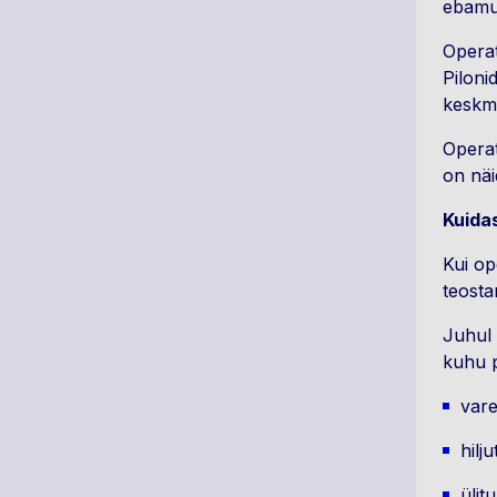
ebamug
Operat
Piloni
keskmi
Operat
on nä
Kuida
Kui op
teost
Juhul 
kuhu p
var
hilj
ülit