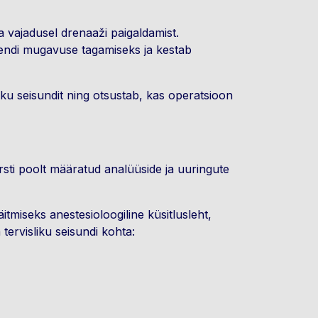
 vajadusel drenaaži paigaldamist.
siendi mugavuse tagamiseks ja kestab
liku seisundit ning otsustab, kas operatsioon
rsti poolt määratud analüüside ja uuringute
itmiseks anestesioloogiline küsitlusleht,
tervisliku seisundi kohta: