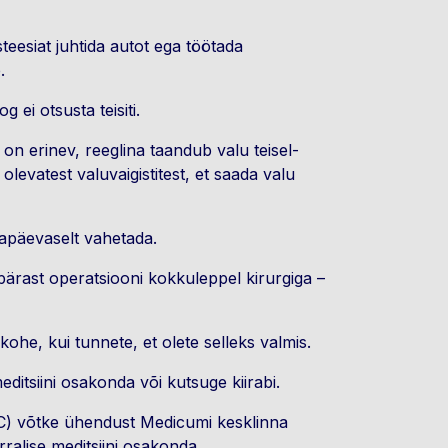
teesiat juhtida autot ega töötada
e.
g ei otsusta teisiti.
 on erinev, reeglina taandub valu teisel-
olevatest valuvaigistitest, et saada valu
igapäevaselt vahetada.
 pärast operatsiooni kokkuleppel kirurgiga –
kohe, kui tunnete, et olete selleks valmis.
editsiini osakonda või kutsuge kiirabi.
 °C) võtke ühendust Medicumi kesklinna
rralise meditsiini osakonda.