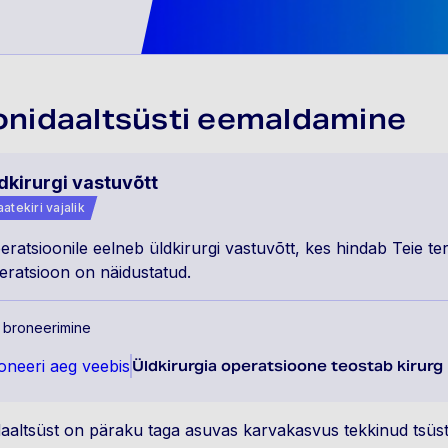
onidaaltsüsti eemaldamine
dkirurgi vastuvõtt
atekiri vajalik
eratsioonile eelneb üldkirurgi vastuvõtt, kes hindab Teie ter
eratsioon on näidustatud.
 broneerimine
oneeri aeg veebis
Üldkirurgia operatsioone teostab kirurg
daaltsüst on päraku taga asuvas karvakasvus tekkinud tsüst. 