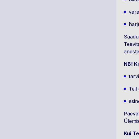
var
harj
Saadud
Teavit
anest
NB! Ki
tarv
Teil
esin
Päevak
Ülemis
Kui Te