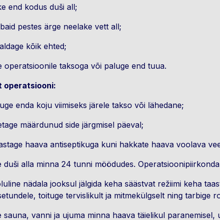
e end kodus duši all;
aid pestes ärge neelake vett all;
aldage kõik ehted;
e operatsioonile taksoga või paluge end tuua.
 operatsiooni:
uge enda koju viimiseks järele takso või lähedane;
tage määrdunud side järgmisel päeval;
stage haava antiseptikuga kuni hakkate haava voolava ve
e duši alla minna 24 tunni möödudes. Operatsioonipiirkond
luline nädala jooksul jälgida keha säästvat režiimi keha taa
etundele, toituge tervislikult ja mitmekülgselt ning tarbige r
e sauna, vanni ja ujuma minna haava täielikul paranemisel