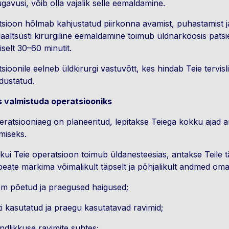
avusi, võib olla vajalik selle eemaldamine.
sioon hõlmab kahjustatud piirkonna avamist, puhastamist ja
daaltsüsti kirurgiline eemaldamine toimub üldnarkoosis pat
selt 30–60 minutit.
sioonile eelneb üldkirurgi vastuvõtt, kes hindab Teie tervis
idustatud.
s valmistuda operatsiooniks
eratsiooniaeg on planeeritud, lepitakse Teiega kokku ajad a
amiseks.
kui Teie operatsioon toimub üldanesteesias, antakse Teile tä
eate märkima võimalikult täpselt ja põhjalikult andmed oma 
em põetud ja praegused haigused;
uti kasutatud ja praegu kasutatavad ravimid;
undlikkuse ravimite suhtes;