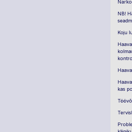
Narkoo
NB! Hä
seadme
Koju l
Haavav
kolman
kontro
Haava 
Haavaõ
kas po
Töövõi
Tervis
Proble
kliini