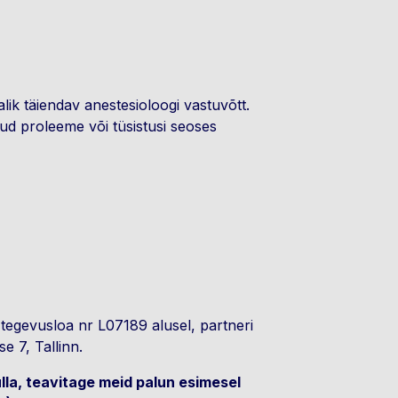
).
alik täiendav anestesioloogi vastuvõtt.
nud proleeme või tüsistusi seoses
tegevusloa nr L07189 alusel, partneri
se 7, Tallinn.
ulla, teavitage meid palun esimesel