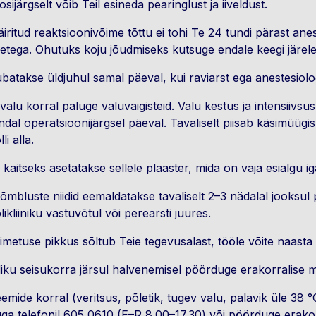
sijärgselt võib Teil esineda pearinglust ja iiveldust.
iritud reaktsioonivõime tõttu ei tohi Te 24 tundi pärast anes
tega. Ohutuks koju jõudmiseks kutsuge endale keegi järel
ubatakse üldjuhul samal päeval, kui raviarst ega anestesioloo
alu korral paluge valuvaigisteid. Valu kestus ja intensiivsus
dal operatsioonijärgsel päeval. Tavaliselt piisab käsimüügis 
lli alla.
kaitseks asetatakse sellele plaaster, mida on vaja esialgu 
mbluste niidid eemaldatakse tavaliselt 2–3 nädalal jooksul
likliiniku vastuvõtul või perearsti juures.
metuse pikkus sõltub Teie tegevusalast, tööle võite naasta 
liku seisukorra järsul halvenemisel pöörduge erakorralise m
emide korral (veritsus, põletik, tugev valu, palavik üle 38
kuga telefonil 605 0610 (E–R 8.00–17.30) või pöörduge erako