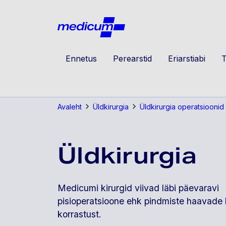
Jäta navigatsioon vahele
Medicu
Ennetus
Perearstid
Eriarstiabi
T
Avaleht
Üldkirurgia
Üldkirurgia operatsioonid
Üldkirurgia
Medicumi kirurgid viivad läbi päevaravi
pisioperatsioone ehk pindmiste haavade ki
korrastust.