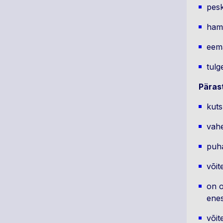
pesk
hamb
eem
tulg
Pärast
kuts
vahe
puha
võit
on o
enes
võit