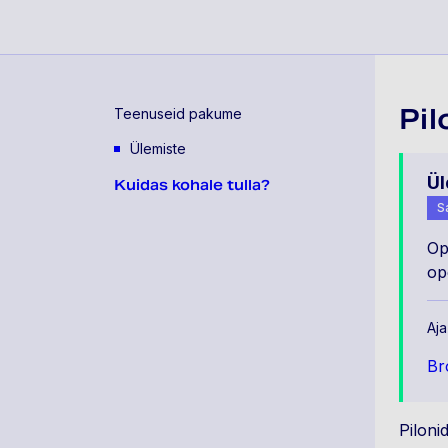
Pil
Teenuseid pakume
Ülemiste
Ül
Kuidas kohale tulla?
Sa
Op
op
Aja
Br
Piloni