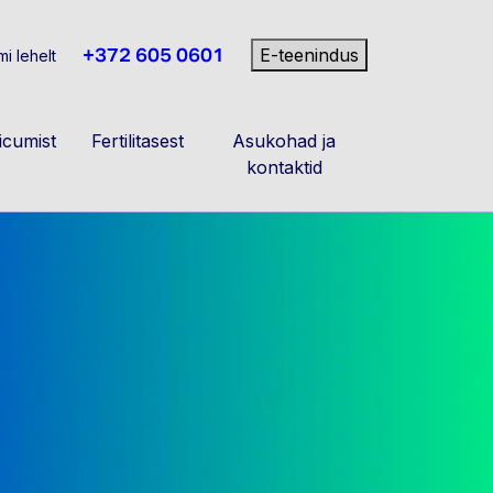
+372 605 0601
E-teenindus
i lehelt
cumist
Fertilitasest
Asukohad ja
kontaktid