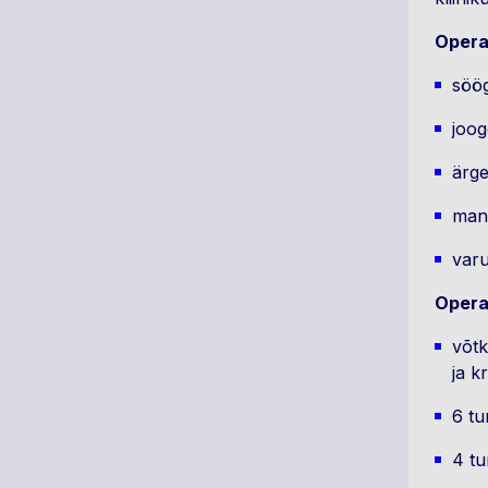
Operat
söög
joog
ärge
manu
varu
Opera
võtk
ja k
6 tu
4 tu