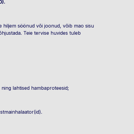
0).
te hiljem söönud või joonud, võib mao sisu
õhjustada. Teie tervise huvides tuleb
ed ning lahtised hambaproteesid;
astmainhalaator(id).