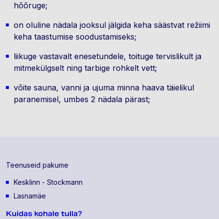
hõõruge;
on oluline nädala jooksul jälgida keha säästvat režiimi
keha taastumise soodustamiseks;
liikuge vastavalt enesetundele, toituge tervislikult ja
mitmekülgselt ning tarbige rohkelt vett;
võite sauna, vanni ja ujuma minna haava täielikul
paranemisel, umbes 2 nädala pärast;
Teenuseid pakume
Kesklinn - Stockmann
Lasnamäe
Kuidas kohale tulla?