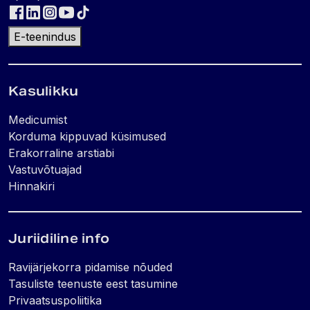
E-teenindus
Kasulikku
Medicumist
Korduma kippuvad küsimused
Erakorraline arstiabi
Vastuvõtuajad
Hinnakiri
Juriidiline info
Ravijärjekorra pidamise nõuded
Tasuliste teenuste eest tasumine
Privaatsuspoliitika