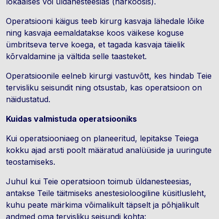
lokaalses või üldanesteesias (narkoosis).
Operatsiooni käigus teeb kirurg kasvaja lähedale lõike
ning kasvaja eemaldatakse koos väikese koguse
ümbritseva terve koega, et tagada kasvaja täielik
kõrvaldamine ja vältida selle taasteket.
Operatsioonile eelneb kirurgi vastuvõtt, kes hindab Teie
tervisliku seisundit ning otsustab, kas operatsioon on
näidustatud.
Kuidas valmistuda operatsiooniks
Kui operatsiooniaeg on planeeritud, lepitakse Teiega
kokku ajad arsti poolt määratud analüüside ja uuringute
teostamiseks.
Juhul kui Teie operatsioon toimub üldanesteesias,
antakse Teile täitmiseks anestesioloogiline küsitlusleht,
kuhu peate märkima võimalikult täpselt ja põhjalikult
andmed oma tervisliku seisundi kohta: