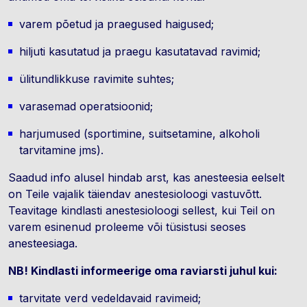
varem põetud ja praegused haigused;
hiljuti kasutatud ja praegu kasutatavad ravimid;
ülitundlikkuse ravimite suhtes;
varasemad operatsioonid;
harjumused (sportimine, suitsetamine, alkoholi
tarvitamine jms).
Saadud info alusel hindab arst, kas anesteesia eelselt
on Teile vajalik täiendav anestesioloogi vastuvõtt.
Teavitage kindlasti anestesioloogi sellest, kui Teil on
varem esinenud proleeme või tüsistusi seoses
anesteesiaga.
NB! Kindlasti informeerige oma raviarsti juhul kui:
tarvitate verd vedeldavaid ravimeid;