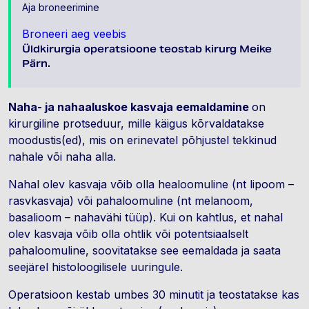
Aja broneerimine
Broneeri aeg veebis
Üldkirurgia operatsioone teostab kirurg Meike
Pärn.
Naha- ja nahaaluskoe kasvaja eemaldamine
on
kirurgiline protseduur, mille käigus kõrvaldatakse
moodustis(ed), mis on erinevatel põhjustel tekkinud
nahale või naha alla.
Nahal olev kasvaja võib olla healoomuline (nt lipoom –
rasvkasvaja) või pahaloomuline (nt melanoom,
basalioom – nahavähi tüüp). Kui on kahtlus, et nahal
olev kasvaja võib olla ohtlik või potentsiaalselt
pahaloomuline, soovitatakse see eemaldada ja saata
seejärel histoloogilisele uuringule.
Operatsioon kestab umbes 30 minutit ja teostatakse kas