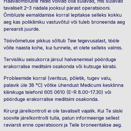
Haavaõmbluste niidid võivad olla sulavad, mis sulavad
tavaliselt 2–3 nädala jooksul pärast operatsiooni.
Õmbluste eemaldamise korral lepitakse selleks kokku
aeg kas polikliiniku vastuvõtul või tuleb broneerida aeg
perearsti juurde.
Töövõimetuse pikkus sõltub Teie tegevusalast, tööle
võite naasta kohe, kui tunnete, et olete selleks valmis.
Tervisliku seisukorra järsul halvenemisel pöörduge
erakorralise meditsiini osakonda või kutsuge kiirabi.
Probleemide korral (veritsus, põletik, tugev valu,
palavik üle 38 °C) võtke ühendust Medicumi kesklinna
kliinikuga telefonil 605 0610 (E–R 8.00–17.30) või
pöörduge erakorralise meditsiini osakonda.
Kirurgi järelkontroll ei ole tavaliselt vajalik. Kui Te siiski
soovite järelkontrolli tulla, palun informeerige sellest
raviarsti enne operatsiooni ja Teile broneeritakse aeg.