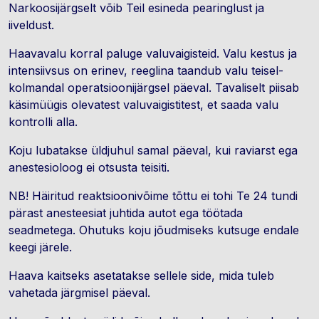
Narkoosijärgselt võib Teil esineda pearinglust ja
iiveldust.
Haavavalu korral paluge valuvaigisteid. Valu kestus ja
intensiivsus on erinev, reeglina taandub valu teisel-
kolmandal operatsioonijärgsel päeval. Tavaliselt piisab
käsimüügis olevatest valuvaigistitest, et saada valu
kontrolli alla.
Koju lubatakse üldjuhul samal päeval, kui raviarst ega
anestesioloog ei otsusta teisiti.
NB! Häiritud reaktsioonivõime tõttu ei tohi Te 24 tundi
pärast anesteesiat juhtida autot ega töötada
seadmetega. Ohutuks koju jõudmiseks kutsuge endale
keegi järele.
Haava kaitseks asetatakse sellele side, mida tuleb
vahetada järgmisel päeval.