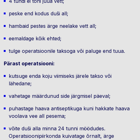
4 tundi ei tohi juua vett;
peske end kodus duši all;
hambaid pestes ärge neelake vett all;
eemaldage kõik ehted;
tulge operatsioonile taksoga või paluge end tuua.
Pärast operatsiooni:
kutsuge enda koju viimiseks järele takso või
lähedane;
vahetage määrdunud side järgmisel päeval;
puhastage haava antiseptikuga kuni hakkate haava
voolava vee all pesema;
võite duši alla minna 24 tunni möödudes.
Operatsioonipiirkonda kuivatage õrnalt, ärge