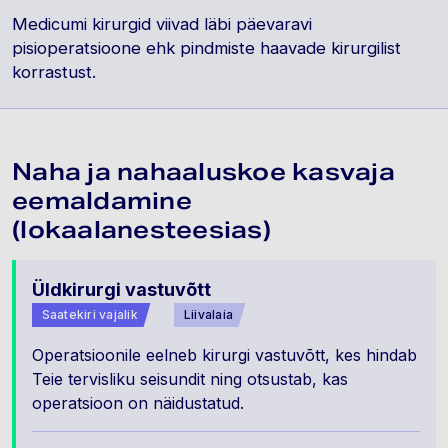
Medicumi kirurgid viivad läbi päevaravi
pisioperatsioone ehk pindmiste haavade kirurgilist
korrastust.
Naha ja nahaaluskoe kasvaja
eemaldamine
(lokaalanesteesias)
Üldkirurgi vastuvõtt
Saatekiri vajalik
Liivalaia
Operatsioonile eelneb kirurgi vastuvõtt, kes hindab
Teie tervisliku seisundit ning otsustab, kas
operatsioon on näidustatud.