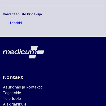
Vaata teenuste hinnakirja
Hinnakiri
Lehe jalus
Medicum
Kontakt
Asukohad ja kontaktid
Tagasiside
Tule tööle
Ajakirjanikule