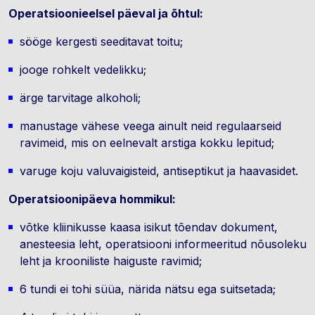
Operatsioonieelsel päeval ja õhtul:
sööge kergesti seeditavat toitu;
jooge rohkelt vedelikku;
ärge tarvitage alkoholi;
manustage vähese veega ainult neid regulaarseid
ravimeid, mis on eelnevalt arstiga kokku lepitud;
varuge koju valuvaigisteid, antiseptikut ja haavasidet.
Operatsioonipäeva hommikul:
võtke kliinikusse kaasa isikut tõendav dokument,
anesteesia leht, operatsiooni informeeritud nõusoleku
leht ja krooniliste haiguste ravimid;
6 tundi ei tohi süüa, närida nätsu ega suitsetada;