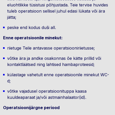
eluohtlikke tüsistusi põhjustada. Teie tervise huvides
tuleb operatsioon sellisel juhul edasi lükata või ära
jätta;
peske end kodus duši all.
Enne operatsioonile minekut:
riietuge Teile antavasse operatsiooniriietusse;
võtke ära ja andke osakonnas õe kätte prillid või
kontaktläätsed ning lahtised hambaproteesid;
külastage vahetult enne operatsioonile minekut WC-
d;
võtke vajadusel operatsioonituppa kaasa
kuuldeaparaat ja/või astmainhalaator(id).
Operatsioonijärgne periood