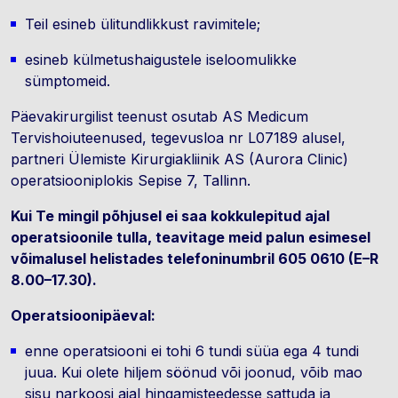
Teil esineb ülitundlikkust ravimitele;
esineb külmetushaigustele iseloomulikke
sümptomeid.
Päevakirurgilist teenust osutab AS Medicum
Tervishoiuteenused, tegevusloa nr L07189 alusel,
partneri Ülemiste Kirurgiakliinik AS (Aurora Clinic)
operatsiooniplokis Sepise 7, Tallinn.
Kui Te mingil põhjusel ei saa kokkulepitud ajal
operatsioonile tulla, teavitage meid palun esimesel
võimalusel helistades telefoninumbril 605 0610 (E–R
8.00–17.30).
Operatsioonipäeval:
enne operatsiooni ei tohi 6 tundi süüa ega 4 tundi
juua. Kui olete hiljem söönud või joonud, võib mao
sisu narkoosi ajal hingamisteedesse sattuda ja