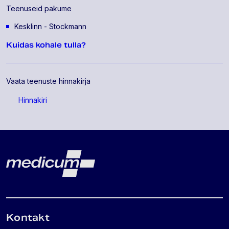
Teenuseid pakume
Kesklinn - Stockmann
Kuidas kohale tulla?
Vaata teenuste hinnakirja
Hinnakiri
Lehe jalus
Medicum
Kontakt