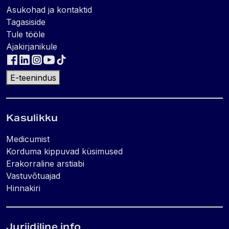
Asukohad ja kontaktid
Tagasiside
Tule tööle
Ajakirjanikule
E-teenindus
Kasulikku
Medicumist
Korduma kippuvad küsimused
Erakorraline arstiabi
Vastuvõtuajad
Hinnakiri
Juriidiline info