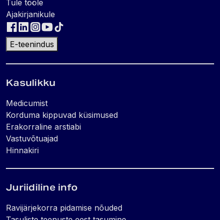
Tule tööle
Ajakirjanikule
E-teenindus
Kasulikku
Medicumist
Korduma kippuvad küsimused
Erakorraline arstiabi
Vastuvõtuajad
Hinnakiri
Juriidiline info
Ravijärjekorra pidamise nõuded
Tasuliste teenuste eest tasumine