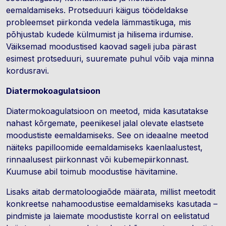
eemaldamiseks. Protseduuri käigus töödeldakse
probleemset piirkonda vedela lämmastikuga, mis
põhjustab kudede külmumist ja hilisema irdumise.
Väiksemad moodustised kaovad sageli juba pärast
esimest protseduuri, suuremate puhul võib vaja minna
kordusravi.
Diatermokoagulatsioon
Diatermokoagulatsioon on meetod, mida kasutatakse
nahast kõrgemate, peenikesel jalal olevate elastsete
moodustiste eemaldamiseks. See on ideaalne meetod
näiteks papilloomide eemaldamiseks kaenlaalustest,
rinnaalusest piirkonnast või kubemepiirkonnast.
Kuumuse abil toimub moodustise hävitamine.
Lisaks aitab dermatoloogiaõde määrata, millist meetodit
konkreetse nahamoodustise eemaldamiseks kasutada –
pindmiste ja laiemate moodustiste korral on eelistatud