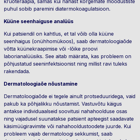
krüoteraapia, samas kui nahast kõrgemate moodustiste
puhul sobib paremini diatermokoagulatsioon.
Küüne seenhaiguse analüüs
Kui patsiendil on kahtlus, et tal võib olla küüne
seenhaigus (onühhomükoos), saab dermatoloogiaõde
võtta küünekraapimise või -lõike proovi
laborianalüüsiks. See aitab määrata, kas probleem on
põhjustatud seeninfektsioonist ning millist ravi tuleks
rakendada.
Dermatoloogiaõe nõustamine
Dermatoloogiaõde ei tegele ainult protseduuridega, vaid
pakub ka põhjalikku nõustamist. Vastuvõtu käigus
antakse individuaalseid soovitusi nahahoolduse osas
ning vajadusel suunatakse patsient apteegist saadavate
käsimüügiravimite või nahahooldustoodete juurde. Kui
probleem vajab dermatoloogi sekkumist, saab