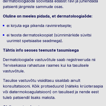
dermatoloogiaõde soovitada edasist ravi ja juhendada
patsienti järgmiste sammude osas.
Oluline on meeles pidada, et dermatoloogiaõde:
ei kirjuta ega pikenda ravimiretsepte;
ei teosta dermatoskoopiat (sünnimärkide süvitsi
uurimist spetsiaalse seadmega).
Tähtis info seoses teenuste tasumisega
Dermatoloogiaõe vastuvõtule saab registreeruda nii
Tervisekassa rahastuse raames kui ka tasulisele
vastuvõtule.
Tasulise vastuvõtu visiiditasu sisaldab ainult
konsultatsiooni. Kõik protseduurid (näiteks krüoteraapia
või diatermokoagulatsioon) on tasulised ja nende eest
tuleb patsiendil lisaks maksta.