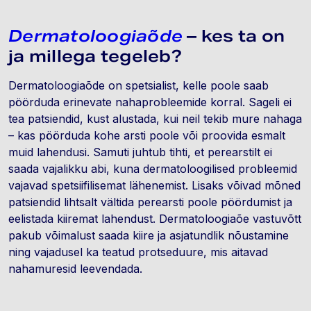
Dermatoloogiaõde
– kes ta on
ja millega tegeleb?
Dermatoloogiaõde on spetsialist, kelle poole saab
pöörduda erinevate nahaprobleemide korral. Sageli ei
tea patsiendid, kust alustada, kui neil tekib mure nahaga
– kas pöörduda kohe arsti poole või proovida esmalt
muid lahendusi. Samuti juhtub tihti, et perearstilt ei
saada vajalikku abi, kuna dermatoloogilised probleemid
vajavad spetsiifilisemat lähenemist. Lisaks võivad mõned
patsiendid lihtsalt vältida perearsti poole pöördumist ja
eelistada kiiremat lahendust. Dermatoloogiaõe vastuvõtt
pakub võimalust saada kiire ja asjatundlik nõustamine
ning vajadusel ka teatud protseduure, mis aitavad
nahamuresid leevendada.