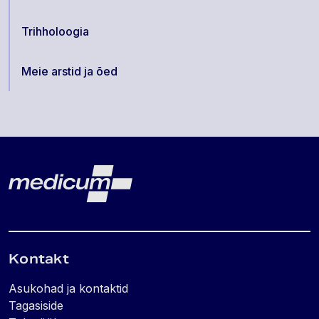
Trihholoogia
Meie arstid ja õed
Lehe jalus
Medicum
Kontakt
Asukohad ja kontaktid
Tagasiside