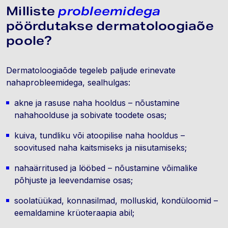
Milliste
probleemidega
pöördutakse dermatoloogiaõe
poole?
Dermatoloogiaõde tegeleb paljude erinevate
nahaprobleemidega, sealhulgas:
akne ja rasuse naha hooldus – nõustamine
nahahoolduse ja sobivate toodete osas;
kuiva, tundliku või atoopilise naha hooldus –
soovitused naha kaitsmiseks ja niisutamiseks;
nahaärritused ja lööbed – nõustamine võimalike
põhjuste ja leevendamise osas;
soolatüükad, konnasilmad, molluskid, kondüloomid –
eemaldamine krüoteraapia abil;