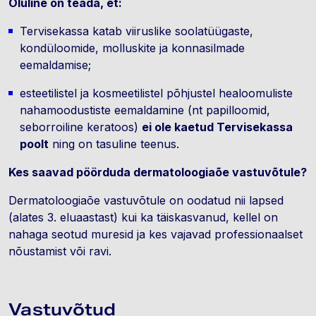
Oluline on teada, et:
Tervisekassa katab viiruslike soolatüügaste,
kondüloomide, molluskite ja konnasilmade
eemaldamise;
esteetilistel ja kosmeetilistel põhjustel healoomuliste
nahamoodustiste eemaldamine (nt papilloomid,
seborroiline keratoos)
ei ole kaetud Tervisekassa
poolt
ning on tasuline teenus.
Kes saavad pöörduda dermatoloogiaõe vastuvõtule?
Dermatoloogiaõe vastuvõtule on oodatud nii lapsed
(alates 3. eluaastast) kui ka täiskasvanud, kellel on
nahaga seotud muresid ja kes vajavad professionaalset
nõustamist või ravi.
Vastuvõtud