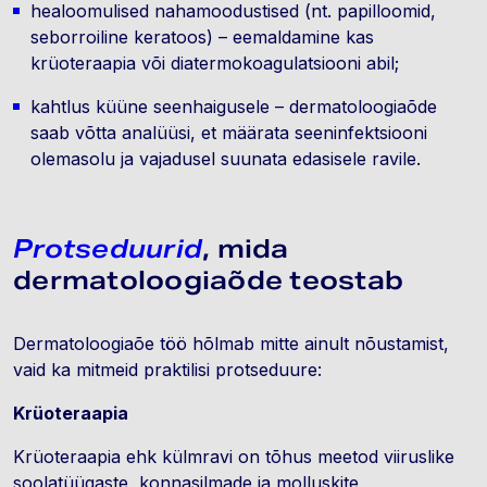
healoomulised nahamoodustised (nt. papilloomid,
seborroiline keratoos) – eemaldamine kas
krüoteraapia või diatermokoagulatsiooni abil;
kahtlus küüne seenhaigusele – dermatoloogiaõde
saab võtta analüüsi, et määrata seeninfektsiooni
olemasolu ja vajadusel suunata edasisele ravile.
Protseduurid
, mida
dermatoloogiaõde teostab
Dermatoloogiaõe töö hõlmab mitte ainult nõustamist,
vaid ka mitmeid praktilisi protseduure:
Krüoteraapia
Krüoteraapia ehk külmravi on tõhus meetod viiruslike
soolatüügaste, konnasilmade ja molluskite