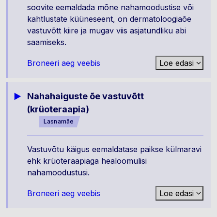
soovite eemaldada mõne nahamoodustise või
kahtlustate küüneseent, on dermatoloogiaõe
vastuvõtt kiire ja mugav viis asjatundliku abi
saamiseks.
Broneeri aeg veebis
Loe edasi
Nahahaiguste õe vastuvõtt
(krüoteraapia)
Lasnamäe
Vastuvõtu käigus eemaldatase paikse külmaravi
ehk krüoteraapiaga healoomulisi
nahamoodustusi.
Broneeri aeg veebis
Loe edasi