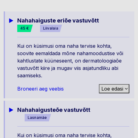
Nahahaiguste eriõe vastuvõtt
45 €
Liivalaia
Kui on küsimusi oma naha tervise kohta,
soovite eemaldada mõne nahamoodustise või
kahtlustate küüneseent, on dermatoloogiaõe
vastuvõtt kiire ja mugav viis asjatundliku abi
saamiseks.
Broneeri aeg veebis
Loe edasi
Nahahaigusteõe vastuvõtt
Lasnamäe
Kui on küsimusi oma naha tervise kohta,