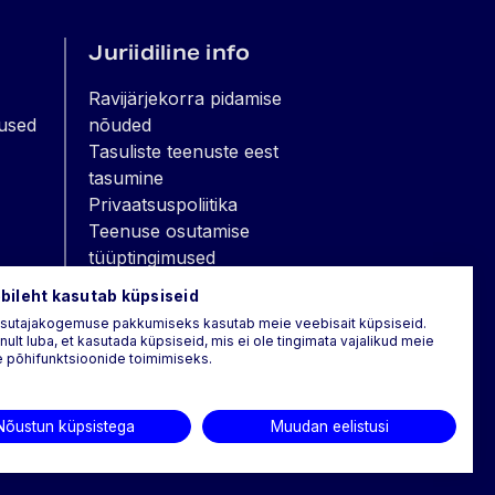
Juriidiline info
Ravijärjekorra pidamise
used
nõuded
Tasuliste teenuste eest
tasumine
Privaatsuspoliitika
Teenuse osutamise
tüüptingimused
Isikuandmete taotlus
bileht kasutab küpsiseid
Volikiri terviseandmetega
asutajakogemuse pakkumiseks kasutab meie veebisait küpsiseid.
tutvumiseks
nult luba, et kasutada küpsiseid, mis ei ole tingimata vajalikud meie
 põhifunktsioonide toimimiseks.
Patsiendikindlustus
Rikkumisteate edastamine
Nõustun küpsistega
Muudan eelistusi