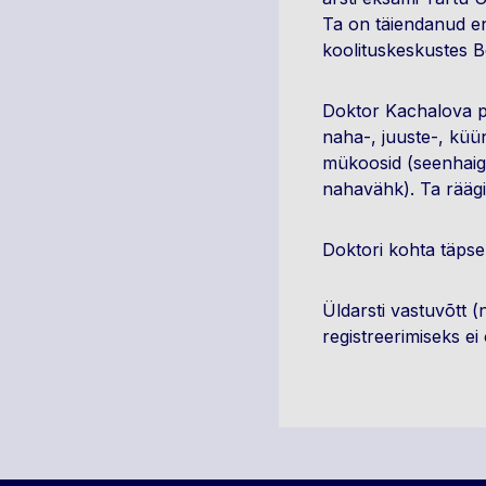
Ta on täiendanud en
koolituskeskustes B
Doktor Kachalova p
naha-, juuste-, küü
mükoosid (seenhaigus
nahavähk). Ta räägib
Doktori kohta täpse
Üldarsti vastuvõtt (
registreerimiseks ei