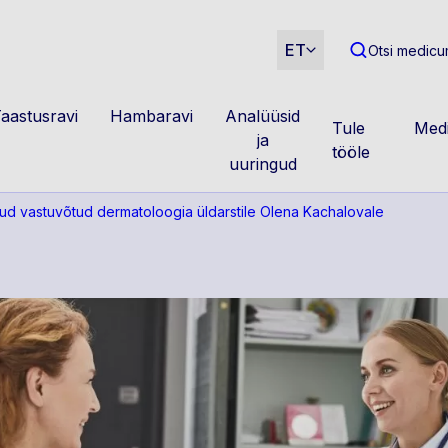
m
ET
Otsi medicum
aastusravi
Hambaravi
Analüüsid
Tule
Medi
ja
tööle
uuringud
ud vastuvõtud dermatoloogia üldarstile Olena Kachalovale