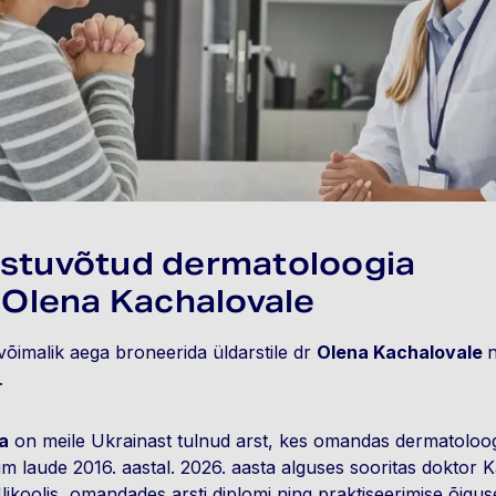
astuvõtud dermatoloogia
e Olena Kachalovale
võimalik aega broneerida üldarstile dr
Olena Kachalovale
n
.
a
on meile Ukrainast tulnud arst, kes omandas dermatoloogi 
cum laude 2016. aastal. 2026. aasta alguses sooritas doktor
likoolis, omandades arsti diplomi ning praktiseerimise õiguse