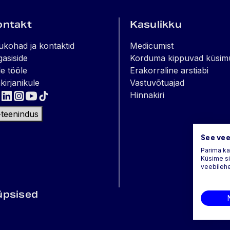
ontakt
Kasulikku
ukohad ja kontaktid
Medicumist
gasiside
Korduma kippuvad küsim
e tööle
Erakorraline arstiabi
kirjanikule
Vastuvõtuajad
Hinnakiri
-teenindus
See vee
Parima k
Küsime si
veebilehe
üpsised