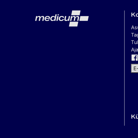
Lehe jalus
Medicum
K
As
Ta
Tul
Aja
E
K