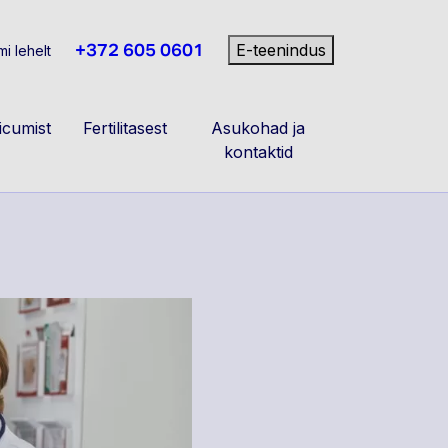
+372 605 0601
E-teenindus
i lehelt
cumist
Fertilitasest
Asukohad ja
kontaktid