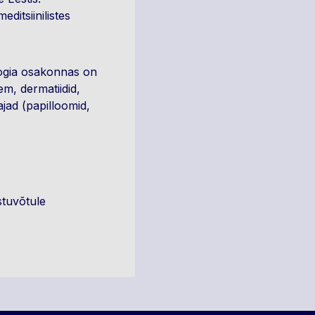
itsiinilistes
ogia osakonnas on
m, dermatiidid,
jad (papilloomid,
stuvõtule