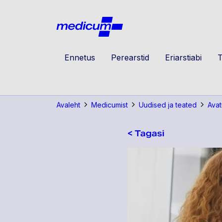
Jäta navigatsioon vahele
Medicu
Ennetus
Perearstid
Eriarstiabi
T
Avaleht
Medicumist
Uudised ja teated
Avat
< Tagasi