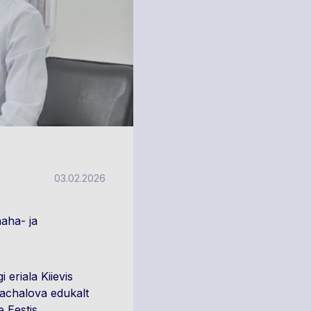
03.02.2026
aha- ja
eriala Kiievis
 Kachalova edukalt
 Eestis.