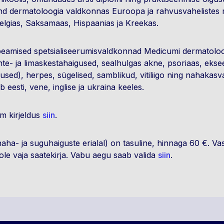
d dermatoloogia valdkonnas Euroopa ja rahvusvahelistes med
elgias, Saksamaas, Hispaanias ja Kreekas.
eamised spetsialiseerumisvaldkonnad Medicumi dermatolo
nte- ja limaskestahaigused, sealhulgas akne, psoriaas, eksee
ed), herpes, sügelised, samblikud, vitiliigo ning nahakasva
 eesti, vene, inglise ja ukraina keeles.
m kirjeldus
siin
.
naha- ja suguhaiguste erialal) on tasuline, hinnaga 60 €. Va
 ole vaja saatekirja. Vabu aegu saab valida
siin
.