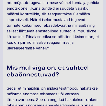
mis mõjutab tugevalt inimese võimet tunda ja juhtida
emotsioone. „Kuna tundeid ei suudeta vajalikul
määral kontrollida, siis reageeritakse ülemäära
impulsiivselt. Häiret iseloomustavad tugevad
tunnete kõikumised, ebaadekvaatne minapilt ning
sellest lähtuvalt ebastabiilsed suhted ja impulsiivne
käitumine. Piirialase isiksuse põhiline küsimus on, et
kus on piir normaalse reageerimise ja
ülereageerimise vahel?“
Mis mul viga on, et suhted
ebaõnnestuvad?
Seda, et minapildis on midagi teistmoodi, hakatakse
mõistma enamasti teismeeas või varases
täiskasvanueas. See on aeg, kui hakatakse rohkem
tähelepanu pöörama eneseteadvusele ja pinnale