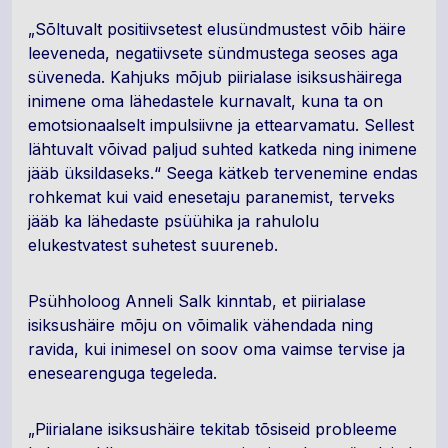
„Sõltuvalt positiivsetest elusündmustest võib häire
leeveneda, negatiivsete sündmustega seoses aga
süveneda. Kahjuks mõjub piirialase isiksushäirega
inimene oma lähedastele kurnavalt, kuna ta on
emotsionaalselt impulsiivne ja ettearvamatu. Sellest
lähtuvalt võivad paljud suhted katkeda ning inimene
jääb üksildaseks.“ Seega kätkeb tervenemine endas
rohkemat kui vaid enesetaju paranemist, terveks
jääb ka lähedaste psüühika ja rahulolu
elukestvatest suhetest suureneb.
Psühholoog Anneli Salk kinntab, et piirialase
isiksushäire mõju on võimalik vähendada ning
ravida, kui inimesel on soov oma vaimse tervise ja
enesearenguga tegeleda.
„Piirialane isiksushäire tekitab tõsiseid probleeme