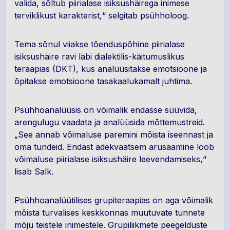
valida, sõltub piirialase isiksushäirega inimese
terviklikust karakterist,“ selgitab psühholoog.
Tema sõnul viiakse tõenduspõhine piirialase
isiksushäire ravi läbi dialektilis-käitumuslikus
teraapias (DKT), kus analüüsitakse emotsioone ja
õpitakse emotsioone tasakaalukamalt juhtima.
Psühhoanalüüsis on võimalik endasse süüvida,
arengulugu vaadata ja analüüsida mõttemustreid.
„See annab võimaluse paremini mõista iseennast ja
oma tundeid. Endast adekvaatsem arusaamine loob
võimaluse piirialase isiksushäire leevendamiseks,“
lisab Salk.
Psühhoanalüütilises grupiteraapias on aga võimalik
mõista turvalises keskkonnas muutuvate tunnete
mõju teistele inimestele. Grupiliikmete peegelduste