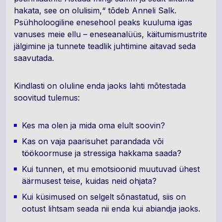
hakata, see on olulisim,“ tõdeb Anneli Salk.
Psühholoogiline enesehool peaks kuuluma igas
vanuses meie ellu – eneseanalüüs, käitumismustrite
jälgimine ja tunnete teadlik juhtimine aitavad seda
saavutada.
Kindlasti on oluline enda jaoks lahti mõtestada
soovitud tulemus:
Kes ma olen ja mida oma elult soovin?
Kas on vaja paarisuhet parandada või
töökoormuse ja stressiga hakkama saada?
Kui tunnen, et mu emotsioonid muutuvad ühest
äärmusest teise, kuidas neid ohjata?
Kui küsimused on selgelt sõnastatud, siis on
ootust lihtsam seada nii enda kui abiandja jaoks.