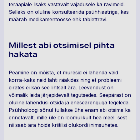
teraapiale lisaks vastavalt vajadusele ka ravimeid.
Selleks on oluline konsulteerida psühhiaatriga, kes
määrab medikamentoosse ehk tablettravi.
Millest abi otsimisel pihta
hakata
Peamine on mõista, et muresid ei lahenda vaid
korra-kaks neid lahti rääkides ning et probleemi
eirates ei kao see lihtsalt ära. Leevendust on
võimalik leida järjepidevalt tegutsedes. Seepärast on
oluline lahendusi otsida ja enesearenguga tegeleda.
Psühholoogi sõnul tullakse üha enam abi otsima ka
ennetavalt, mille üle on loomulikult hea meel, sest
nii saab ära hoida kriitilisi olukordi inimsuhetes.