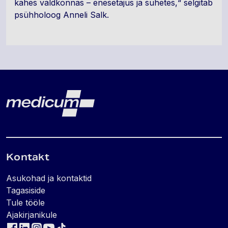
kahes valdkonnas – enesetajus ja suhetes,“ selgitab
psühholoog Anneli Salk.
Lehe jalus
Medicum
Kontakt
Asukohad ja kontaktid
Tagasiside
Tule tööle
Ajakirjanikule