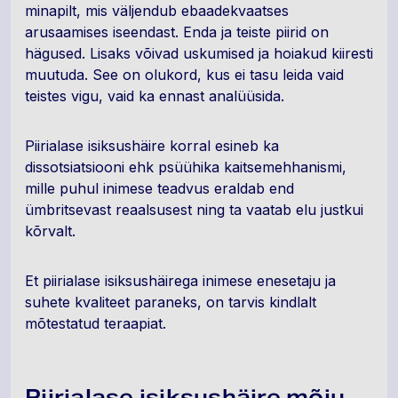
minapilt, mis väljendub ebaadekvaatses
arusaamises iseendast. Enda ja teiste piirid on
hägused. Lisaks võivad uskumised ja hoiakud kiiresti
muutuda. See on olukord, kus ei tasu leida vaid
teistes vigu, vaid ka ennast analüüsida.
Piirialase isiksushäire korral esineb ka
dissotsiatsiooni ehk psüühika kaitsemehhanismi,
mille puhul inimese teadvus eraldab end
ümbritsevast reaalsusest ning ta vaatab elu justkui
kõrvalt.
Et piirialase isiksushäirega inimese enesetaju ja
suhete kvaliteet paraneks, on tarvis kindlalt
mõtestatud teraapiat.
Piirialase isiksushäire mõju