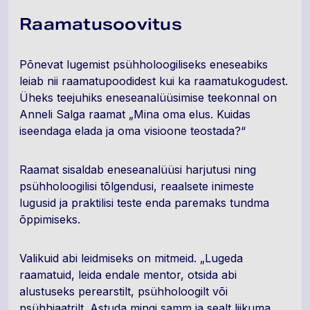
Raamatusoovitus
Põnevat lugemist psühholoogiliseks eneseabiks
leiab nii raamatupoodidest kui ka raamatukogudest.
Üheks teejuhiks eneseanalüüsimise teekonnal on
Anneli Salga raamat „Mina oma elus. Kuidas
iseendaga elada ja oma visioone teostada?“
Raamat sisaldab eneseanalüüsi harjutusi ning
psühholoogilisi tõlgendusi, reaalsete inimeste
lugusid ja praktilisi teste enda paremaks tundma
õppimiseks.
Valikuid abi leidmiseks on mitmeid. „Lugeda
raamatuid, leida endale mentor, otsida abi
alustuseks perearstilt, psühholoogilt või
psühhiaatrilt. Astuda mingi samm ja sealt liikuma