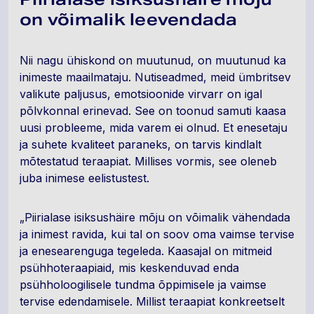
on võimalik leevendada
Nii nagu ühiskond on muutunud, on muutunud ka
inimeste maailmataju. Nutiseadmed, meid ümbritsev
valikute paljusus, emotsioonide virvarr on igal
põlvkonnal erinevad. See on toonud samuti kaasa
uusi probleeme, mida varem ei olnud. Et enesetaju
ja suhete kvaliteet paraneks, on tarvis kindlalt
mõtestatud teraapiat. Millises vormis, see oleneb
juba inimese eelistustest.
„Piirialase isiksushäire mõju on võimalik vähendada
ja inimest ravida, kui tal on soov oma vaimse tervise
ja enesearenguga tegeleda. Kaasajal on mitmeid
psühhoteraapiaid, mis keskenduvad enda
psühholoogilisele tundma õppimisele ja vaimse
tervise edendamisele. Millist teraapiat konkreetselt