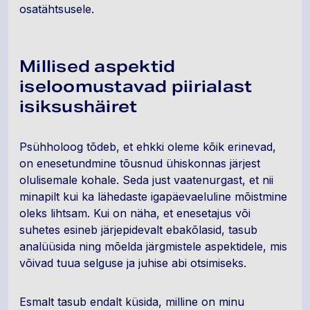
osatähtsusele.
Millised aspektid
iseloomustavad piirialast
isiksushäiret
Psühholoog tõdeb, et ehkki oleme kõik erinevad,
on enesetundmine tõusnud ühiskonnas järjest
olulisemale kohale. Seda just vaatenurgast, et nii
minapilt kui ka lähedaste igapäevaeluline mõistmine
oleks lihtsam. Kui on näha, et enesetajus või
suhetes esineb järjepidevalt ebakõlasid, tasub
analüüsida ning mõelda järgmistele aspektidele, mis
võivad tuua selguse ja juhise abi otsimiseks.
Esmalt tasub endalt küsida, milline on minu