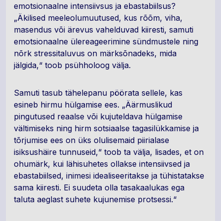
emotsionaalne intensiivsus ja ebastabiilsus?
„Äkilised meeleolumuutused, kus rõõm, viha,
masendus või ärevus vahelduvad kiiresti, samuti
emotsionaalne ülereageerimine sündmustele ning
nõrk stressitaluvus on märksõnadeks, mida
jälgida,“ toob psühholoog välja.
Samuti tasub tähelepanu pöörata sellele, kas
esineb hirmu hülgamise ees. „Äärmuslikud
pingutused reaalse või kujuteldava hülgamise
vältimiseks ning hirm sotsiaalse tagasilükkamise ja
tõrjumise ees on üks olulisemaid piirialase
isiksushäire tunnuseid,“ toob ta välja, lisades, et on
ohumärk, kui lähisuhetes ollakse intensiivsed ja
ebastabiilsed, inimesi idealiseeritakse ja tühistatakse
sama kiiresti. Ei suudeta olla tasakaalukas ega
taluta aeglast suhete kujunemise protsessi.“