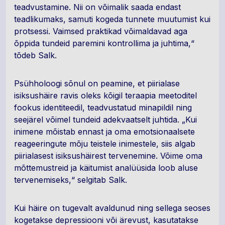
teadvustamine. Nii on võimalik saada endast
teadlikumaks, samuti kogeda tunnete muutumist kui
protsessi. Vaimsed praktikad võimaldavad aga
õppida tundeid paremini kontrollima ja juhtima,“
tõdeb Salk.
Psühholoogi sõnul on peamine, et piirialase
isiksushäire ravis oleks kõigil teraapia meetoditel
fookus identiteedil, teadvustatud minapildil ning
seejärel võimel tundeid adekvaatselt juhtida. „Kui
inimene mõistab ennast ja oma emotsionaalsete
reageeringute mõju teistele inimestele, siis algab
piirialasest isiksushäirest tervenemine. Võime oma
mõttemustreid ja käitumist analüüsida loob aluse
tervenemiseks,“ selgitab Salk.
Kui häire on tugevalt avaldunud ning sellega seoses
kogetakse depressiooni või ärevust, kasutatakse