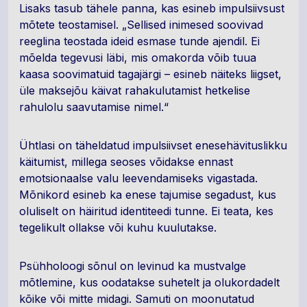
Lisaks tasub tähele panna, kas esineb impulsiivsust
mõtete teostamisel. „Sellised inimesed soovivad
reeglina teostada ideid esmase tunde ajendil. Ei
mõelda tegevusi läbi, mis omakorda võib tuua
kaasa soovimatuid tagajärgi – esineb näiteks liigset,
üle maksejõu käivat rahakulutamist hetkelise
rahulolu saavutamise nimel.“
Ühtlasi on täheldatud impulsiivset enesehävituslikku
käitumist, millega seoses võidakse ennast
emotsionaalse valu leevendamiseks vigastada.
Mõnikord esineb ka enese tajumise segadust, kus
oluliselt on häiritud identiteedi tunne. Ei teata, kes
tegelikult ollakse või kuhu kuulutakse.
Psühholoogi sõnul on levinud ka mustvalge
mõtlemine, kus oodatakse suhetelt ja olukordadelt
kõike või mitte midagi. Samuti on moonutatud