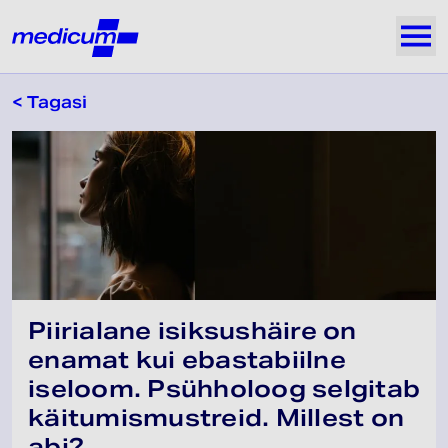
Jäta navigatsioon vahele
Medicum
Näi
< Tagasi
Piirialane isiksushäire on
enamat kui ebastabiilne
iseloom. Psühholoog selgitab
käitumismustreid. Millest on
abi?