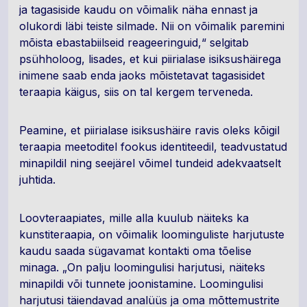
ja tagasiside kaudu on võimalik näha ennast ja
olukordi läbi teiste silmade. Nii on võimalik paremini
mõista ebastabiilseid reageeringuid,“ selgitab
psühholoog, lisades, et kui piirialase isiksushäirega
inimene saab enda jaoks mõistetavat tagasisidet
teraapia käigus, siis on tal kergem terveneda.
Peamine, et piirialase isiksushäire ravis oleks kõigil
teraapia meetoditel fookus identiteedil, teadvustatud
minapildil ning seejärel võimel tundeid adekvaatselt
juhtida.
Loovteraapiates, mille alla kuulub näiteks ka
kunstiteraapia, on võimalik loominguliste harjutuste
kaudu saada sügavamat kontakti oma tõelise
minaga. „On palju loomingulisi harjutusi, näiteks
minapildi või tunnete joonistamine. Loomingulisi
harjutusi täiendavad analüüs ja oma mõttemustrite