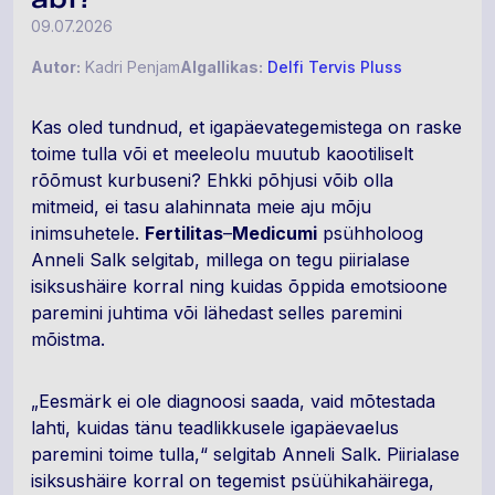
09.07.2026
Autor:
Kadri Penjam
Algallikas:
Delfi Tervis Pluss
Kas oled tundnud, et igapäevategemistega on raske
toime tulla või et meeleolu muutub kaootiliselt
rõõmust kurbuseni? Ehkki põhjusi võib olla
mitmeid, ei tasu alahinnata meie aju mõju
inimsuhetele.
Fertilitas
–
Medicumi
psühholoog
Anneli Salk selgitab, millega on tegu piirialase
isiksushäire korral ning kuidas õppida emotsioone
paremini juhtima või lähedast selles paremini
mõistma.
„Eesmärk ei ole diagnoosi saada, vaid mõtestada
lahti, kuidas tänu teadlikkusele igapäevaelus
paremini toime tulla,“ selgitab Anneli Salk. Piirialase
isiksushäire korral on tegemist psüühikahäirega,