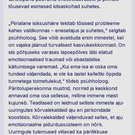
tõusevad esimesed kitsaskohad suhetes.
„Piirialane isiksushäire tekitab tõsiseid probleeme
kahes valdkonnas – enesetajus ja suhetes,“ selgitab
psühholoog. See võib avalduda enim inimestel, kel
on vajaka jäänud turvalisest kasvukeskkonnast. On
siis põhjuseks varases lapsepõlves läbi elatud
emotsionaalsed traumad või ebastabiilse
käitumisega vanemad. „Kui ema-isa ei oska oma
tundeid väljendada, ei ole ka lastel kelleltki õppida
tunnetega toimetulekut,“ tõdeb psühholoog.
Päritoluperekonna mustrid, normid ja keskkond
annavad oma osa sellesse, milline inimene meist
kujuneb. Teadlased on leidnud selliste inimeste aju-
uuringutes kõrvalekaldeid aju eri piirkondade
koostöös. Kõrvalekalded väljenduvad selles, et aju
emotsionaalne pidurdussüsteem on nõrk.
Uuringute tulemused viitavad ka pärilikkuse