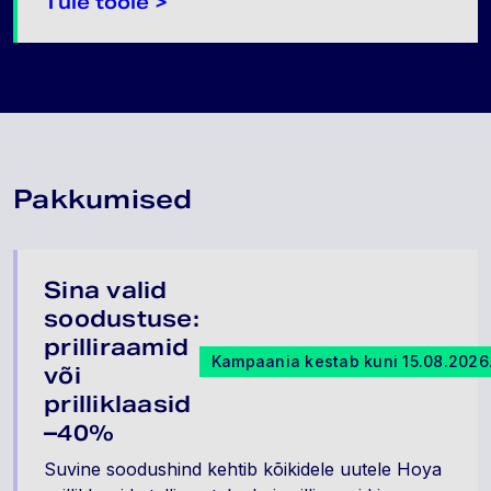
Tule tööle >
Pakkumised
Sina valid
soodustuse:
prilliraamid
Kampaania kestab kuni 15.08.2026
või
prilliklaasid
–40%
Suvine soodushind kehtib kõikidele uutele Hoya