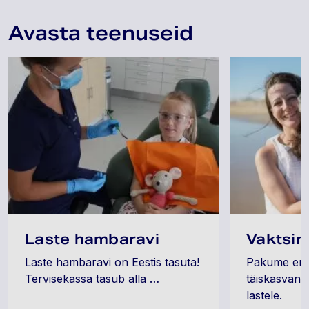
Avasta teenuseid
Laste hambaravi
Vaktsin
Laste hambaravi on Eestis tasuta!
Pakume erine
Tervisekassa tasub alla …
täiskasvanut
lastele.