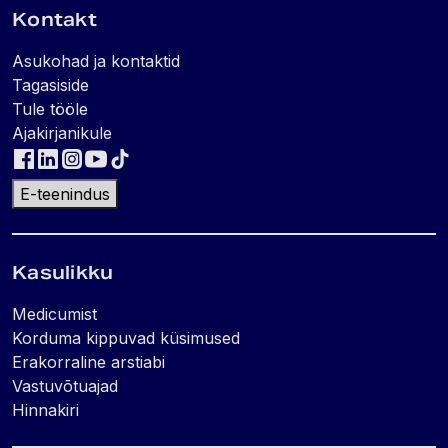
Kontakt
Asukohad ja kontaktid
Tagasiside
Tule tööle
Ajakirjanikule
E-teenindus
Kasulikku
Medicumist
Korduma kippuvad küsimused
Erakorraline arstiabi
Vastuvõtuajad
Hinnakiri