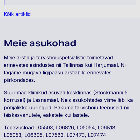
Kõik artiklid
Meie asukohad
Meie arstid ja tervishoiuspetsialistid toimetavad
erinevates esindustes nii Tallinnas kui Harjumaal. Nii
tagame mugava ligipääsu arstiabile erinevates
piirkondades.
Suurimad kliinikud asuvad kesklinnas (Stockmanni 5.
korrusel) ja Lasnamäel. Neis asukohtades viime läbi ka
põhjalikke uuringuid. Pakume tervishoiu teenuseid nii
täiskasvanutele, eakatele kui lastele.
Tegevusload L05503, L06826, L05054, L06818,
L05053, L06805, L07583, L07473, L07474