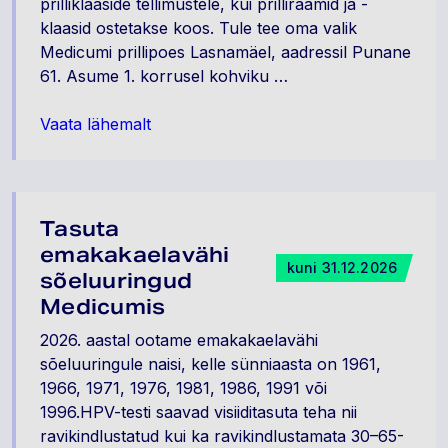
prilliklaaside tellimustele, kui prilliraamid ja -
klaasid ostetakse koos. Tule tee oma valik
Medicumi prillipoes Lasnamäel, aadressil Punane
61. Asume 1. korrusel kohviku …
Vaata lähemalt
Tasuta
emakakaelavähi
kuni 31.12.2026
sõeluuringud
Medicumis
2026. aastal ootame emakakaelavähi
sõeluuringule naisi, kelle sünniaasta on 1961,
1966, 1971, 1976, 1981, 1986, 1991 või
1996.HPV-testi saavad visiiditasuta teha nii
ravikindlustatud kui ka ravikindlustamata 30–65-