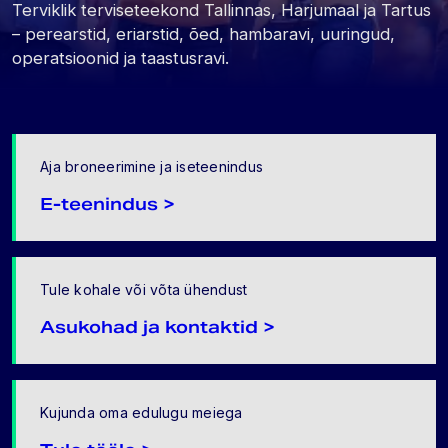
Terviklik terviseteekond Tallinnas, Harjumaal ja Tartus
– perearstid, eriarstid, õed, hambaravi, uuringud,
operatsioonid ja taastusravi.
Aja broneerimine ja iseteenindus
E-teenindus >
Tule kohale või võta ühendust
Asukohad ja kontaktid >
Kujunda oma edulugu meiega