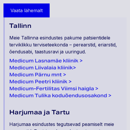
Vaata lähemalt
Tallinn
Meie Tallinna esindustes pakume patsientidele
terviklikku terviseteekonda – perearstid, eriarstid,
õendusabi, taastusravi ja uuringud.
Medicum Lasnamäe kliinik >
Medicum Liivalaia kliinik>
Medicum Pärnu mnt >
Medicum Peetri kliinik
>
Medicum-Fertilitas Viimsi haigla >
Medicum Tulika
koduõendusosakond
>
Harjumaa ja Tartu
Harjumaa esindustes tegutsevad peamiselt meie