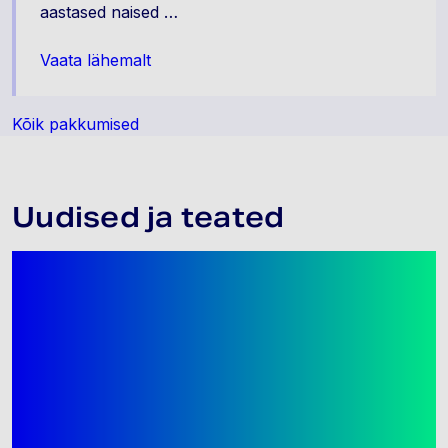
aastased naised …
Vaata lähemalt
Kõik pakkumised
Uudised ja teated