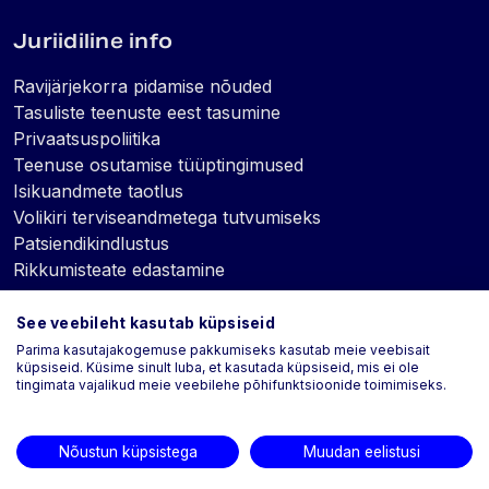
Juriidiline info
Ravijärjekorra pidamise nõuded
Tasuliste teenuste eest tasumine
Privaatsuspoliitika
Teenuse osutamise tüüptingimused
Isikuandmete taotlus
Volikiri terviseandmetega tutvumiseks
Patsiendikindlustus
Rikkumisteate edastamine
See veebileht kasutab küpsiseid
Küpsised
Parima kasutajakogemuse pakkumiseks kasutab meie veebisait
küpsiseid. Küsime sinult luba, et kasutada küpsiseid, mis ei ole
tingimata vajalikud meie veebilehe põhifunktsioonide toimimiseks.
Nõustun küpsistega
Muudan eelistusi