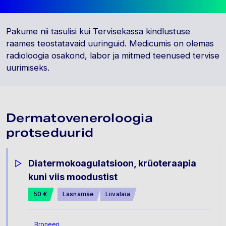
Pakume nii tasulisi kui Tervisekassa kindlustuse
raames teostatavaid uuringuid. Medicumis on olemas
radioloogia osakond, labor ja mitmed teenused tervise
uurimiseks.
Dermatoveneroloogia
protseduurid
Diatermokoagulatsioon, krüoteraapia
kuni viis moodustist
50 €
Lasnamäe
Liivalaia
Broneeri