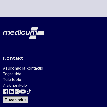
Lehe jalus
Medicum
Kontakt
Asukohad ja kontaktid
Tagasiside
Tule tööle
Ajakirjanikule
E-teenindus