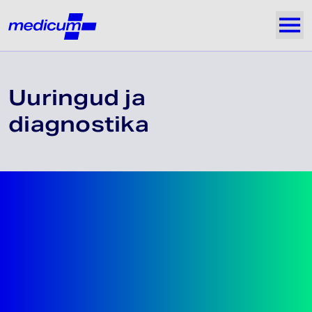
Jäta navigatsioon vahele
Medicum
Näi
Uuringud ja
diagnostika