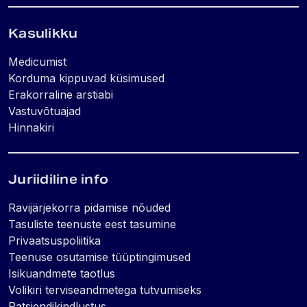
Kasulikku
Medicumist
Korduma kippuvad küsimused
Erakorraline arstiabi
Vastuvõtuajad
Hinnakiri
Juriidiline info
Ravijärjekorra pidamise nõuded
Tasuliste teenuste eest tasumine
Privaatsuspoliitika
Teenuse osutamise tüüptingimused
Isikuandmete taotlus
Volikiri terviseandmetega tutvumiseks
Patsiendikindlustus