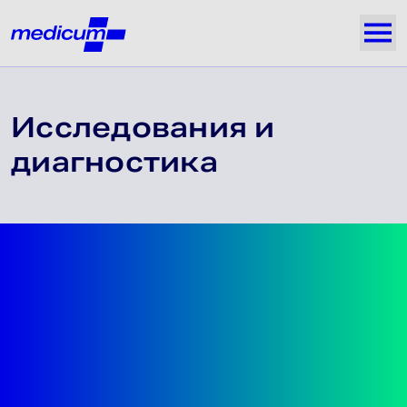
Jäta navigatsioon vahele
Medicum
Näi
Исследования и
диагностика