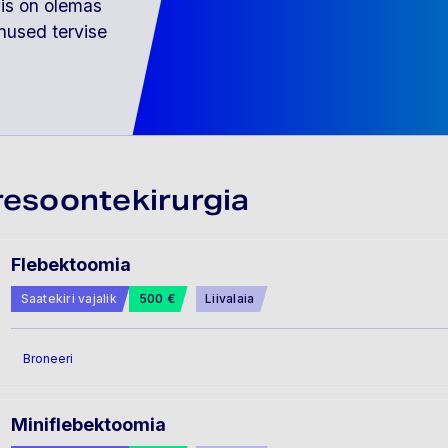
is on olemas
nused tervise
resoontekirurgia
Flebektoomia
Saatekiri vajalik
500 €
Liivalaia
Broneeri
Miniflebektoomia