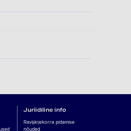
Juriidiline info
Ravijärjekorra pidamise
used
nõuded