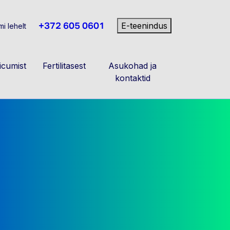
+372 605 0601
E-teenindus
i lehelt
cumist
Fertilitasest
Asukohad ja
kontaktid