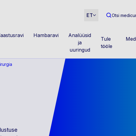
m
ET
Otsi medicum
aastusravi
Hambaravi
Analüüsid
Tule
Medi
ja
tööle
uuringud
rurgia
lustuse