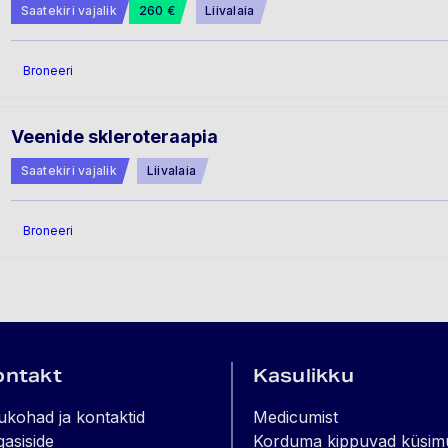
Saatekiri vajalik
260 €
Liivalaia
Broneeri
Veenide skleroteraapia
Saatekiri vajalik
Liivalaia
Broneeri
ontakt
Kasulikku
ukohad ja kontaktid
Medicumist
gasiside
Korduma kippuvad küsim