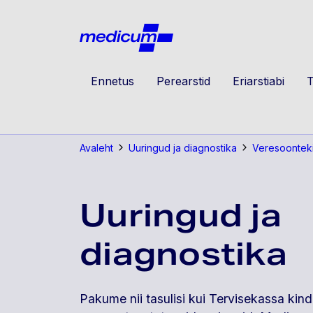
Jäta navigatsioon vahele
Medicu
Ennetus
Perearstid
Eriarstiabi
T
Avaleht
Uuringud ja diagnostika
Veresoonteki
Uuringud ja
diagnostika
Pakume nii tasulisi kui Tervisekassa kind