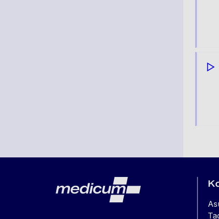
Lehe jalus
Medicum
K
As
Ta