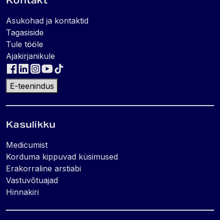
Kontakt
Asukohad ja kontaktid
Tagasiside
Tule tööle
Ajakirjanikule
E-teenindus
Kasulikku
Medicumist
Korduma kippuvad küsimused
Erakorraline arstiabi
Vastuvõtuajad
Hinnakiri