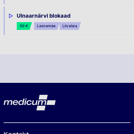
Ulnaarnärvi blokaad
50 €
Lasnamäe
Liivalaia
Lehe jalus
Medicum