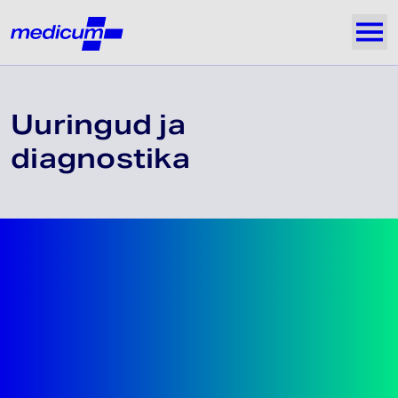
Jäta navigatsioon vahele
Medicum
Näi
Uuringud ja
diagnostika