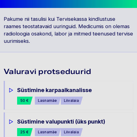
Pakume nii tasulisi kui Tervisekassa kindlustuse
raames teostatavaid uuringuid. Medicumis on olemas
radioloogia osakond, labor ja mitmed teenused tervise
uurimiseks.
Valuravi protseduurid
Süstimine karpaalkanalisse
50 €
Lasnamäe
Liivalaia
Süstimine valupunkti (üks punkt)
25 €
Lasnamäe
Liivalaia