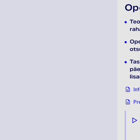
Op
Teo
rah
Ope
ots
Tas
päe
lis
Inf
Pr