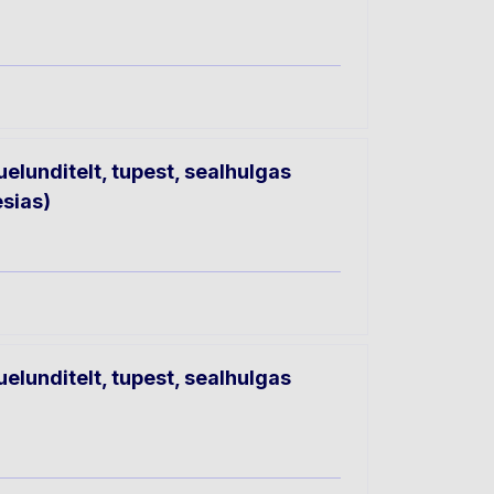
lunditelt, tupest, sealhulgas
esias)
lunditelt, tupest, sealhulgas