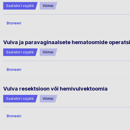
Saatekiri vajalik
Viimsi
Broneeri
Vulva ja paravaginaalsete hematoomide operats
Saatekiri vajalik
Viimsi
Broneeri
Vulva resektsioon või hemivulvektoomia
Saatekiri vajalik
Viimsi
Broneeri