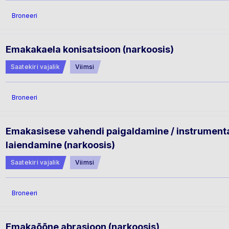
Broneeri
Emakakaela konisatsioon (narkoosis)
Saatekiri vajalik
Viimsi
Broneeri
Emakasisese vahendi paigaldamine / instrument
laiendamine (narkoosis)
Saatekiri vajalik
Viimsi
Broneeri
Emakaõõne abrasioon (narkoosis)