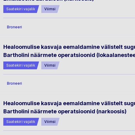
Saatekiri vajalik
Viimsi
Broneeri
Healoomulise kasvaja eemaldamine välistelt sugue
Bartholini näärmete operatsioonid (lokaalaneste
Saatekiri vajalik
Viimsi
Broneeri
Healoomulise kasvaja eemaldamine välistelt sugue
Bartholini näärmete operatsioonid (narkoosis)
Saatekiri vajalik
Viimsi