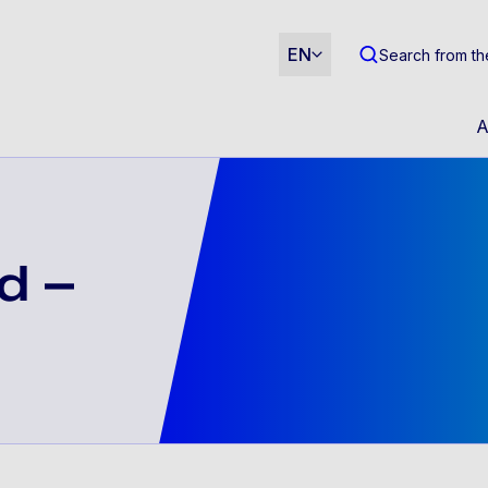
m
EN
Search from th
A
d –