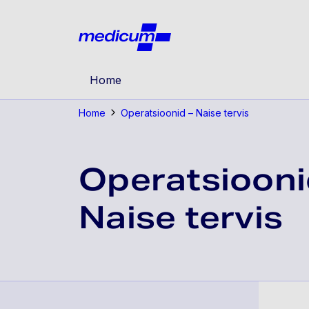
Jäta navigatsioon vahele
Medicu
Home
Home
Operatsioonid – Naise tervis
Operatsiooni
Naise tervis