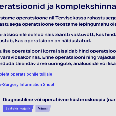
eratsioonid ja komplekshinn
stame operatsioone nii Tervisekassa rahastusega k
astusega operatsioone teostame lepingumahu ol
ratsioonile eelneb naistearsti vastuvõtt, kes hinda
ustab, kas operatsioon on näidustatud.
ulise operatsiooni korral sisaldab hind operatsioon
varaviosakonnas. Enne operatsiooni ning vajaduse
anduda täiendav arve uuringute, analüüside või lis
oleht operatsioonile tulijale
e-Surgery Information Sheet
Diagnostiline või operatiivne hüsteroskoopia (na
Saatekiri vajalik
Viimsi