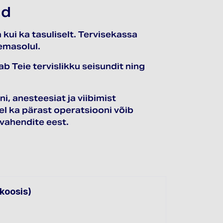
ad
ui ka tasuliselt. Tervisekassa
emasolul.
b Teie tervislikku seisundit ning
i, anesteesiat ja viibimist
l ka pärast operatsiooni võib
avahendite eest.
rkoosis)