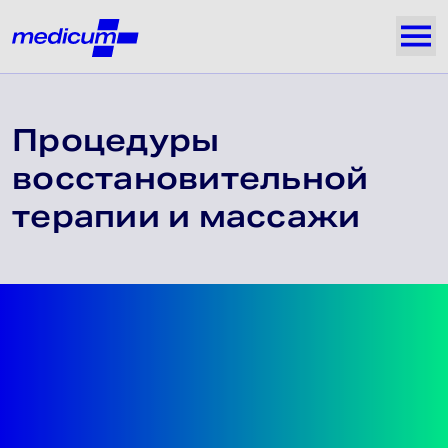
Jäta navigatsioon vahele
Medicum
Näi
Процедуры
восстановительной
терапии и массажи