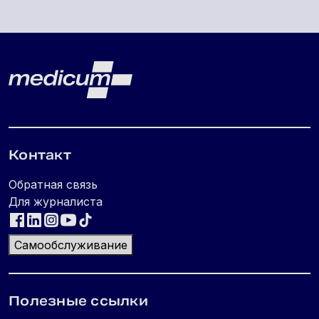
Lehe jalus
Medicum
Контакт
Обратная связь
Для журналиста
Самообслуживание
Полезные ссылки