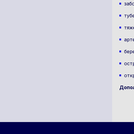
заб
туб
тяж
арт
бер
ост
отк
Допол