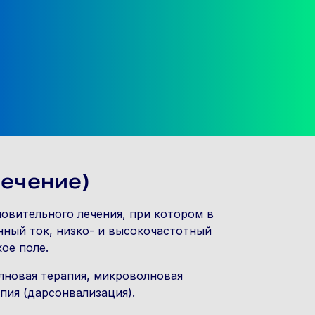
лечение)
овительного лечения, при котором в
нный ток, низко- и высокочастотный
ое поле.
лновая терапия, микроволновая
пия (дарсонвализация).