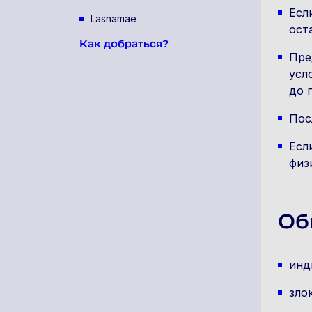
Есл
Lasnamäe
ост
Как добраться?
Пре
усл
до 
Пос
Есл
физ
Об
инд
зло