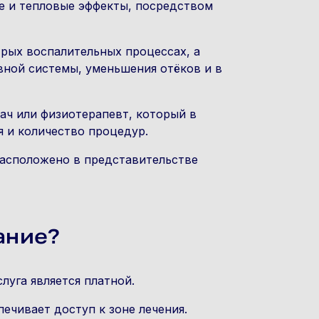
е и тепловые эффекты, посредством
трых воспалительных процессах, а
вной системы, уменьшения отёков и в
ач или физиотерапевт, который в
я и количество процедур.
расположено в представительстве
ание?
уга является платной.
ечивает доступ к зоне лечения.