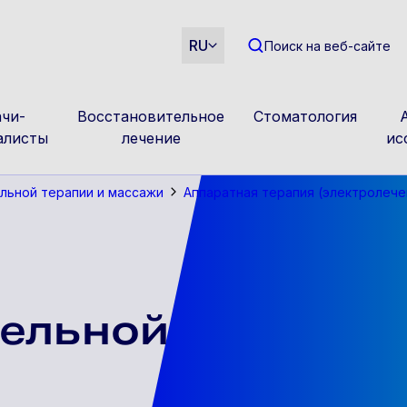
m
RU
Поиск на веб-сайте
чи-
Восстановительное
Стоматология
алисты
лечение
ис
льной терапии и массажи
Аппаратная терапия (электролече
тельной