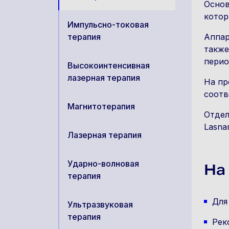
Основ
котор
Импульсно-токовая
терапия
Аппар
также
перио
Высокоинтенсивная
лазерная терапия
На пр
соотв
Магнитотерапия
Отдел
Lasna
Лазерная терапия
Ударно-волновая
На
терапия
Для
Ультразвуковая
терапия
Рек