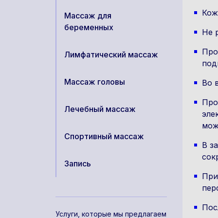
Кож
Массаж для
беременных
Не 
Про
Лимфатический массаж
под
Массаж головы
Во 
Про
Лечебный массаж
эле
мож
Спортивный массаж
В з
сок
Запись
При
пер
Пос
Услуги, которые мы предлагаем