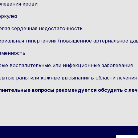
олевания крови
еркулёз
ёлая сердечная недостаточность
ериальная гипертензия (повышенное артериальное да
еменность
рые воспалительные или инфекционные заболевания
рытые раны или кожные высыпания в области лечения 
нительные вопросы рекомендуется обсудить с леч