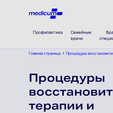
Jäta navigatsioon vahele
Medicu
Профилактика
Семейные
Вра
врачи
специ
Главная страница
Процедуры восстановите
Процедуры
восстанови
терапии и