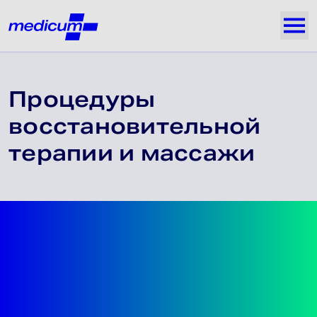
Jäta navigatsioon vahele
Medicum
Näi
Процедуры
восстановительной
терапии и массажи