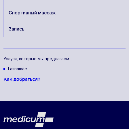
Спортивный массаж
Запись
Услуги, которые мы предлагаем
Lasnamäe
Как добраться?
Lehe jalus
Medicum