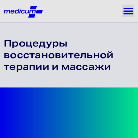
Jäta navigatsioon vahele
Medicum
Näi
Процедуры
восстановительной
терапии и массажи