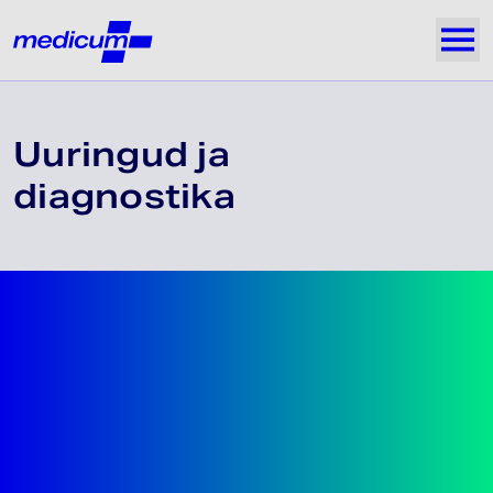
Jäta navigatsioon vahele
Medicum
Näi
Uuringud ja
diagnostika