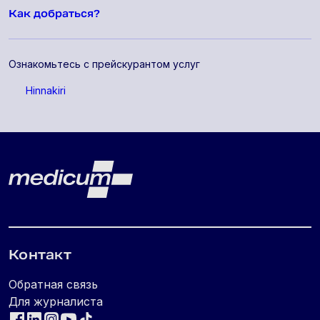
Как добраться?
Ознакомьтесь с прейскурантом услуг
Hinnakiri
Lehe jalus
Medicum
Контакт
Обратная связь
Для журналиста