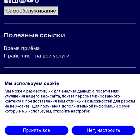
Самообслуживание
Полезные ссылки
Время приёма
Прайс-лист на все услуги
Юридическая информация
Мы используем cookie
Мы можем разместить их для анализа данных о посетителях,
Политика конфиденциальности
улучшения нашего веб-сайта, показа персонализированного
Используем cookie
контента и предоставления вам отличных возможностей для работы
на веб-сайте. Для получения дополнительной информации о куки,
Типовые условия оказания услуг
которые мы используем, откройте настройки.
Принять все
Нет, настроить