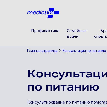
Jäta navigatsioon vahele
Medicu
Профилактика
Семейные
Вра
врачи
специ
Главная страница
Консультация по питанию
Консультац
по питанию
Консультирование по питанию помога