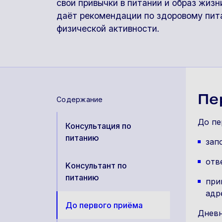
свои привычки в питании и образ жизн
даёт рекомендации по здоровому пит
физической активности.
Пе
Содержание
До пе
Консультация по
питанию
зап
отв
Kонсультант по
питанию
при
адр
До первого приёма
Дневн