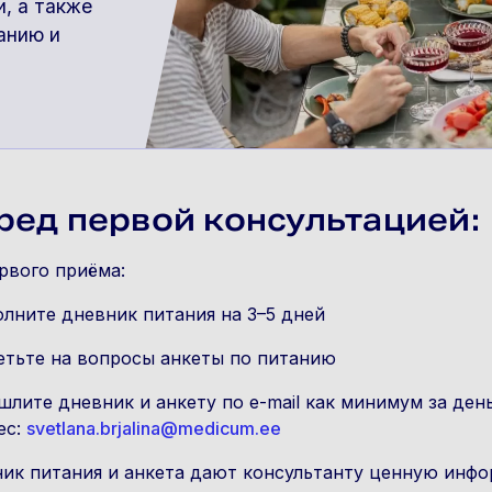
и, а также
анию и
ред первой консультацией
:
рвого приёма:
олните дневник питания на 3–5 дней
етьте на вопросы анкеты по питанию
шлите дневник и анкету по e-mail как минимум за ден
ес:
svetlana.brjalina@medicum.ee
ик питания и анкета дают консультанту ценную инф