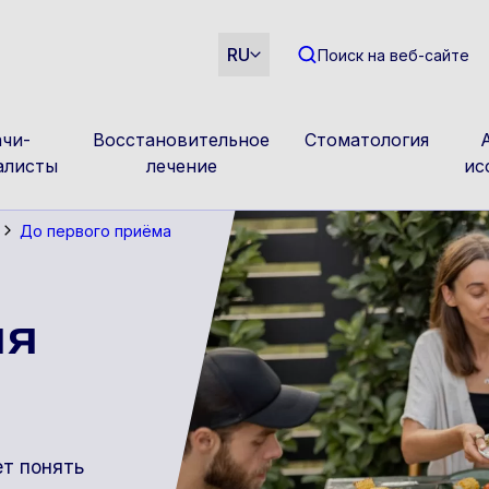
m
RU
Поиск на веб-сайте
чи-
Восстановительное
Стоматология
алисты
лечение
ис
До первого приёма
ия
ет понять