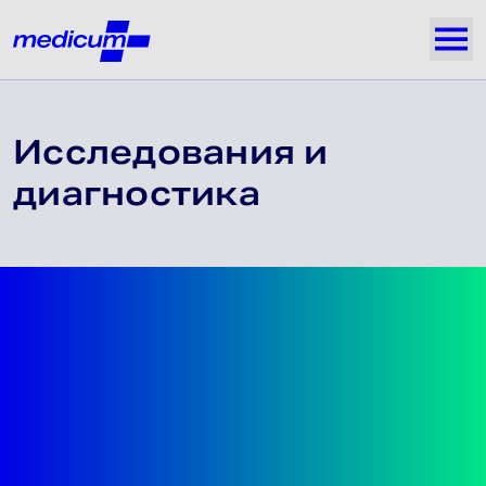
Jäta navigatsioon vahele
Medicum
Näi
Исследования и
диагностика