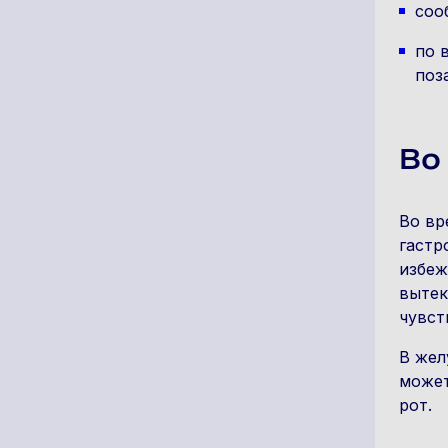
соо
по 
поз
Во
Во вр
гастр
избеж
вытек
чувст
В жел
может
рот.