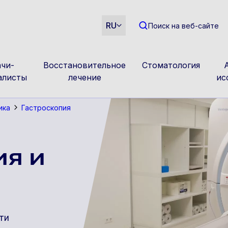
m
RU
Поиск на веб-сайте
чи-
Восстановительное
Стоматология
алисты
лечение
ис
ика
Гастроскопия
я и
ти