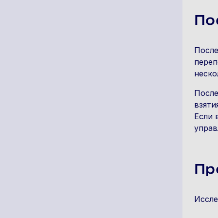
По
После
переп
неско
После
взяти
Если 
управ
Пр
Иссле