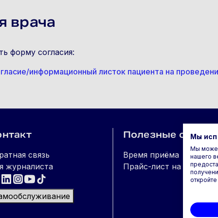
я врача
ть форму согласия:
гласие/информационный листок пациента на проведени
онтакт
Полезные ссылк
Мы исп
Мы можем
ратная связь
Время приёма
нашего в
предоста
я журналиста
Прайс-лист на все услу
получени
откройте
амообслуживание