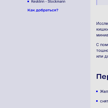
Kesklinn - Stockmann
Как добраться?
Иссле
кишки
миниа
С пом
тошно
или д
Пе
Жел
сня