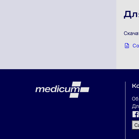
Дл
Скача
Со
Lehe jalus
Medicum
К
Об
Дл
С