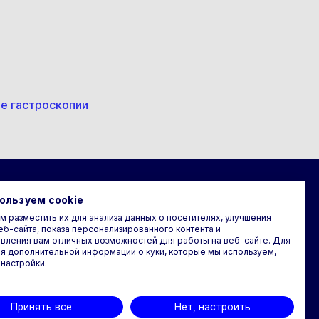
е гастроскопии
и
Юридическая
ользуем cookie
информация
 разместить их для анализа данных о посетителях, улучшения
еб-сайта, показа персонализированного контента и
вления вам отличных возможностей для работы на веб-сайте. Для
ги
Политика
я дополнительной информации о куки, которые мы используем,
конфиденциальности
 настройки.
Используем cookie
Типовые условия оказания
Принять все
Нет, настроить
услуг