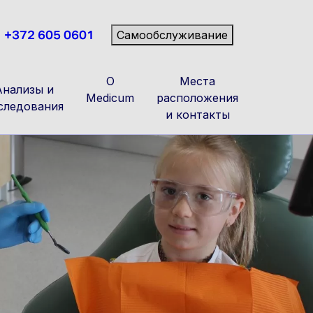
+372 605 0601
Самообслуживание
О
Места
Анализы и
Medicum
расположения
следования
и контакты