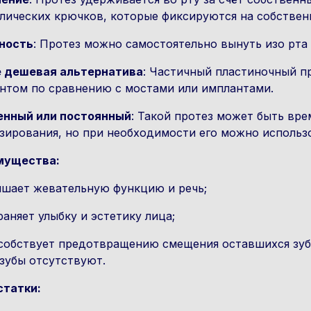
лических крючков, которые фиксируются на собственн
ность
: Протез можно самостоятельно вынуть изо рта 
е дешевая альтернатива
: Частичный пластиночный п
нтом по сравнению с мостами или имплантами.
енный или постоянный
: Такой протез может быть вр
зирования, но при необходимости его можно использо
мущества:
чшает жевательную функцию и речь;
раняет улыбку и эстетику лица;
собствует предотвращению смещения оставшихся зубо
 зубы отсутствуют.
статки: