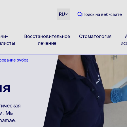
m
RU
Поиск на веб-сайте
чи-
Восстановительное
Стоматология
алисты
лечение
ис
рование зубов
ия
гическая
м. Мы
namäe.