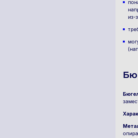
пон
нап
из-з
тре
мог
(на
Бю
Бюге
замес
Харак
Метал
опира