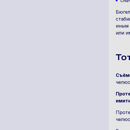
сна
Бюгел
стаби
иным 
или и
То
Съём
челюс
Проте
имит
Проте
челюс