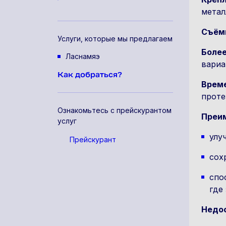
метал
Съём
Услуги, которые мы предлагаем
Боле
Ласнамяэ
вариа
Как добраться?
Врем
проте
Ознакомьтесь с прейскурантом
Преи
услуг
улу
Прейскурант
сох
спо
где
Недо