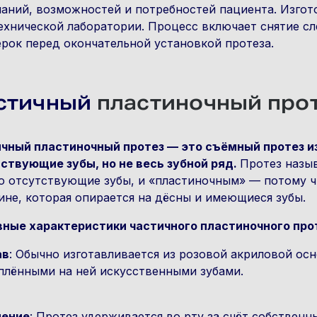
аний, возможностей и потребностей пациента. Изгот
ехнической лаборатории. Процесс включает снятие сл
рок перед окончательной установкой протеза.
стичный
пластиночный про
чный пластиночный протез — это съёмный протез и
ствующие зубы, но не весь зубной ряд.
Протез назыв
о отсутствующие зубы, и «пластиночным» — потому ч
ине, которая опирается на дёсны и имеющиеся зубы.
ные характеристики частичного пластиночного про
ав
: Обычно изготавливается из розовой акриловой осн
плёнными на ней искусственными зубами.
ление
: Протез удерживается во рту за счёт собственн