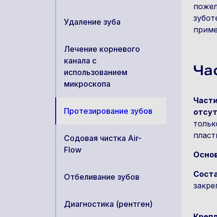
пожел
зубот
Удаление зуба
приме
Лечение корневого
канала с
Ча
использованием
микроскопа
Части
Протезирование зубов
отсут
тольк
пласт
Содовая чистка Air-
Flow
Основ
Сост
Отбеливание зубов
закре
Диагностика (рентген)
Креп