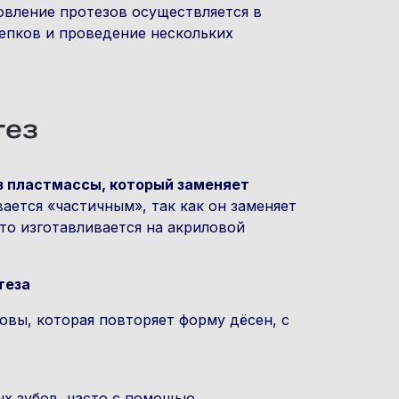
овление протезов осуществляется в
епков и проведение нескольких
тез
з пластмассы, который заменяет
ается «частичным», так как он заменяет
то изготавливается на акриловой
теза
овы, которая повторяет форму дёсен, с
ых зубов, часто с помощью