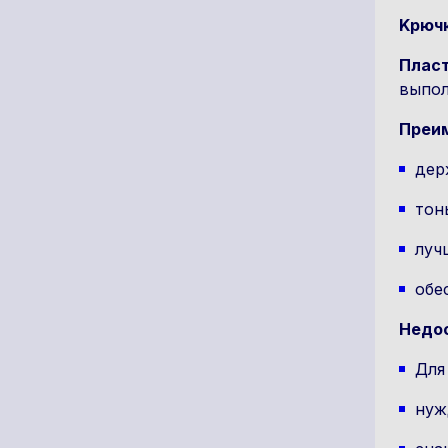
Kрючк
Плас
выпол
Преи
дер
тон
луч
обе
Недо
Для
нуж