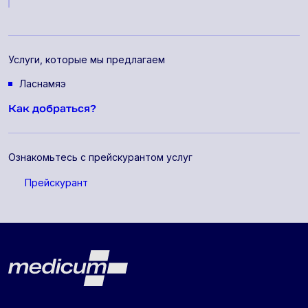
Услуги, которые мы предлагаем
Ласнамяэ
Как добраться?
Ознакомьтесь с прейскурантом услуг
Прейскурант
Lehe jalus
Medicum