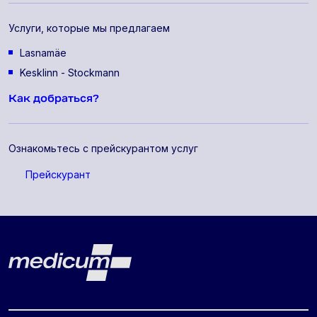
Услуги, которые мы предлагаем
Lasnamäe
Kesklinn - Stockmann
Как добраться?
Ознакомьтесь с прейскурантом услуг
Прейскурант
Lehe jalus
Medicum