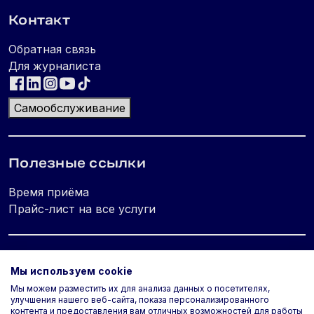
Контакт
Обратная связь
Для журналиста
Самообслуживание
Полезные ссылки
Время приёма
Прайс-лист на все услуги
Юридическая информация
Мы используем cookie
Мы можем разместить их для анализа данных о посетителях,
Политика конфиденциальности
улучшения нашего веб-сайта, показа персонализированного
Используем cookie
контента и предоставления вам отличных возможностей для работы