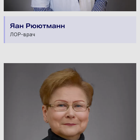
Яан Рюютманн
ЛОР-врач