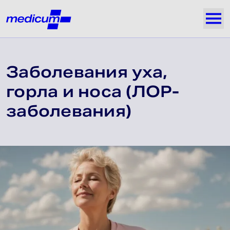
Jäta navigatsioon vahele
Medicum
Näi
Заболевания уха,
горла и носа (ЛОР-
заболевания)