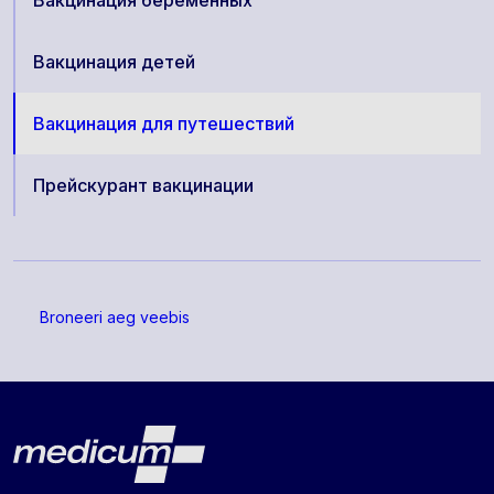
Вакцинация беременных
Вакцинация детей
Вакцинация для путешествий
Прейскурант вакцинации
Broneeri aeg veebis
Lehe jalus
Medicum