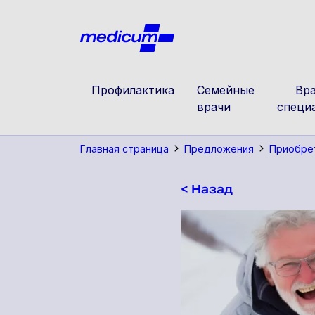
Jäta navigatsioon vahele
Medicu
Профилактика
Семейные
Вра
врачи
специ
Главная страница
Предложения
Приобре
< Назад