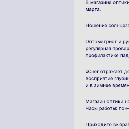
В магазинe оптик
марта.
Ношение солнцеза
Оптометрист и ру
регулярная прове
профилактике пад
«Снег отражает д
восприятие глуби
и в зимнее время»
Магазин оптики на
Часы работы: пон–
Приходите выбрат