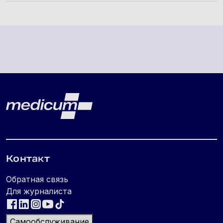
Lehe jalus
Medicum
Контакт
Обратная связь
Для журналиста
Самообслуживание