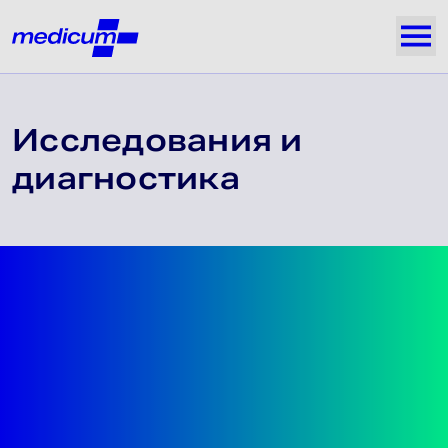
Jäta navigatsioon vahele
Medicum
Näi
Исследования и
диагностика